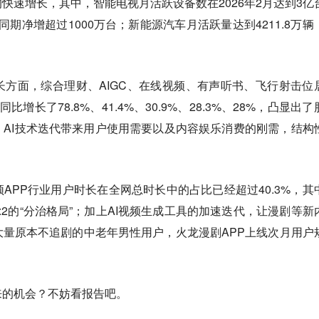
快速增长，其中，智能电视月活跃设备数在2026年2月达到3亿
年同期净增超过1000万台；新能源汽车月活跃量达到4211.8万辆
方面，综合理财、AIGC、在线视频、有声听书、飞行射击位
增长了78.8%、41.4%、30.9%、28.3%、28%，凸显出了
AI技术迭代带来用户使用需要以及内容娱乐消费的刚需，结构
APP行业用户时长在全网总时长中的占比已经超过40.3%，其
:2的“分治格局”；加上AI视频生成工具的加速迭代，让漫剧等新
量原本不追剧的中老年男性用户，火龙漫剧APP上线次月用户
来的机会？不妨看报告吧。