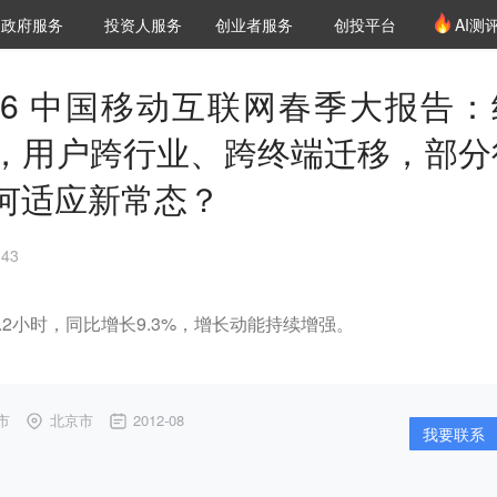
创投发布
项目推荐
核心服务
LP源计划
政府服务
投资人服务
创业者服务
创投平台
AI测
36氪Pro
VClub
VClub投资机构库
创投氪堂
城市之窗
投资机构职位推介
企业入驻
投资人认证
le2026 中国移动互联网春季大报告
，用户跨行业、跨终端迁移，部分
何适应新常态？
43
.2小时，同比增长9.3%，增长动能持续增强。
市
北京市
2012-08
我要联系