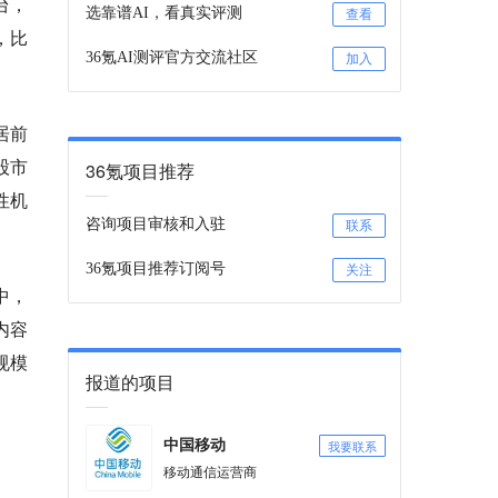
台，
选靠谱AI，看真实评测
查看
，比
36氪AI测评官方交流社区
加入
居前
股市
36氪项目推荐
性机
咨询项目审核和入驻
联系
36氪项目推荐订阅号
关注
中，
内容
规模
报道的项目
我要联系
中国移动
移动通信运营商