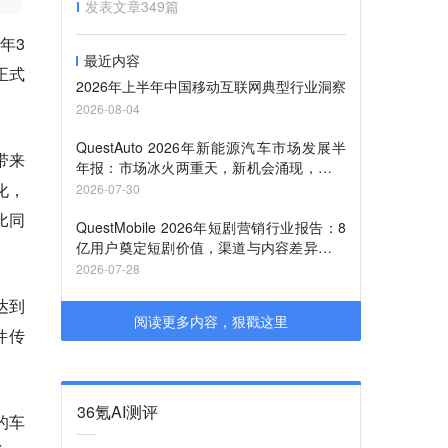
发表文章
349
篇
年3
最近内容
正式
2026年上半年中国移动互联网典型行业洞察
2026-08-04
QuestAuto 2026年新能源汽车市场发展半
带来
年报：市场冰火两重天，新机会涌现，纯电
活跃量逼近3000万辆，比亚迪活跃量达到
化，
2026-07-30
1193.64万辆
比同
QuestMobile 2026年短剧营销行业报告：8
亿用户奠定短剧价值，渠道与内容差异格局
初显，三大因素促使品牌短剧营销走向“精
2026-07-28
耕细作”
达到
阅读更多内容，狠戳这里
件传
36氪AI测评
的车