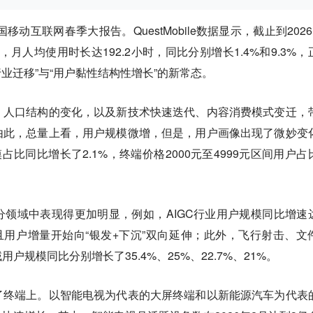
移动互联网春季大报告。QuestMobile数据显示，截止到2026
，月人均使用时长达192.2小时，同比分别增长1.4%和9.3%，
行业迁移”与“用户黏性结构性增长”的新常态。
，人口结构的变化，以及新技术快速迭代、内容消费模式变迁，
由此，总量上看，用户规模微增，但是，用户画像出现了微妙变
占比同比增长了2.1%，终端价格2000元至4999元区间用户占
领域中表现得更加明显，例如，AIGC行业用户规模同比增速
，且用户增量开始向“银发+下沉”双向延伸；此外，飞行射击、文
规模同比分别增长了35.4%、25%、22.7%、21%。
了终端上。以智能电视为代表的大屏终端和以新能源汽车为代表