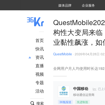
36氪Auto
数字时氪
企业号
未来消费
智能涌现
未来城市
启动Power on
媒体品牌
企业服务
企服点评
36氪出海
36氪研究院
潮生TIDE
36氪企服点评
36Kr研究院
36氪财经
职场bonus
36碳
后浪研究所
36Kr创新咨询
暗涌Waves
硬氪
氪睿研究院
QuestMobi
构性大变局来临
业黏性飙涨，如
首页
快讯
QuestMobile
·
2026年04月28日 02:
资讯
直播
最新
推荐
全网用户月人均使用时长达192
创投
财经
视频
汽车
AI
专题
科技
项目推荐
已上
中国移动
活动
专精特新
安徽
移动通信运营商
36氪报道
先进制造
搜索