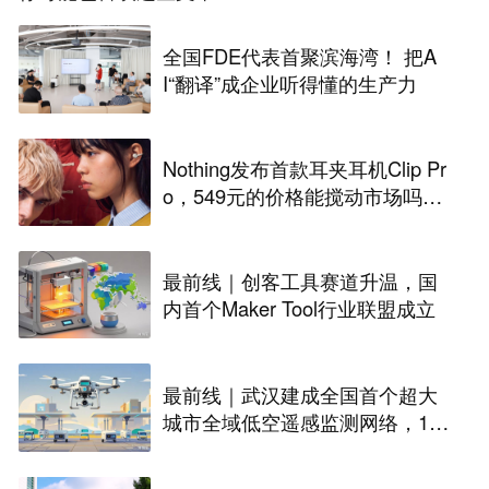
全国FDE代表首聚滨海湾！ 把A
I“翻译”成企业听得懂的生产力
Nothing发布首款耳夹耳机Clip Pr
o，549元的价格能搅动市场吗？
丨最前线
最前线｜创客工具赛道升温，国
内首个Maker Tool行业联盟成立
最前线｜武汉建成全国首个超大
城市全域低空遥感监测网络，146
座无人机机场构建“城市智眼”