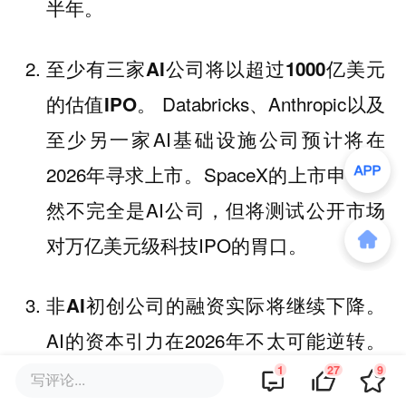
半年。
至少有三家AI公司将以超过1000亿美元
Databricks、Anthropic以及
的估值IPO。
至少另一家AI基础设施公司预计将在
2026年寻求上市。SpaceX的上市申请虽
然不完全是AI公司，但将测试公开市场
对万亿美元级科技IPO的胃口。
非AI初创公司的融资实际将继续下降。
AI的资本引力在2026年不太可能逆转。
1
27
9
金融科技、消费和企业SaaS初创公司将
写评论...