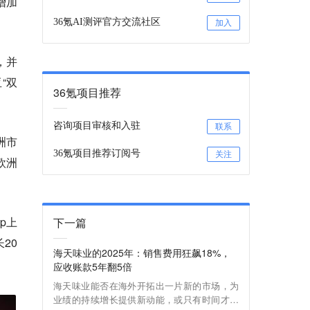
增加
36氪AI测评官方交流社区
加入
，并
“双
36氪项目推荐
咨询项目审核和入驻
联系
洲市
36氪项目推荐订阅号
关注
欧洲
p上
下一篇
20
海天味业的2025年：销售费用狂飙18%，
应收账款5年翻5倍
海天味业能否在海外开拓出一片新的市场，为
业绩的持续增长提供新动能，或只有时间才能