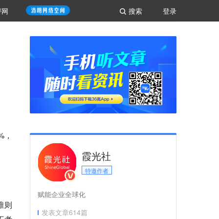
评网
搜索
登录
%，
霞光社
特邀作者
赋能企业全球化
准则
发表文章
614
篇