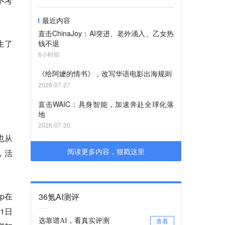
不考
最近内容
直击ChinaJoy：AI突进、老外涌入、乙女热
生了
钱不退
6小时前
《给阿嬷的情书》，改写华语电影出海规则
2026-07-27
直击WAIC：具身智能，加速奔赴全球化落
地
2026-07-20
也从
阅读更多内容，狠戳这里
，活
op在
36氪AI测评
月1日
选靠谱AI，看真实评测
查看