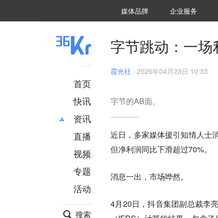
36氪Auto
数字时氪
企业号
未来消费
智能涌现
未来城市
启动Power on
媒体品牌
企业服务
企服点评
36氪出海
36氪研究院
潮生TIDE
36氪企服点评
36Kr研究院
36氪财经
职场bonus
36碳
后浪研究所
36Kr创新咨询
暗涌Waves
硬氪
氪睿研究院
字节跳动：一场利
霞光社
·
2026年04月23日 10:33
首页
快讯
字节的AB面。
资讯
近日，多家媒体援引知情人士消
直播
最新
推荐
但净利润同比下滑超过70%。
创投
财经
视频
汽车
AI
专题
消息一出，市场哗然。
科技
项目推荐
活动
专精特新
安徽
4月20日，抖音集团副总裁李
搜索