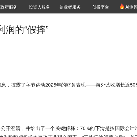
创投发布
项目推荐
核心服务
LP源计划
政府服务
投资人服务
创业者服务
创投平台
AI测
36氪Pro
VClub
VClub投资机构库
创投氪堂
城市之窗
投资机构职位推介
企业入驻
投资人认证
润的“假摔”
息，披露了字节跳动2025年的财务表现——海外营收增长近50
亮公开澄清，并给出了一个关键解释：70%的下滑是按国际会计