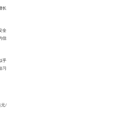
增长
安全
的信
k似乎
始习
元/