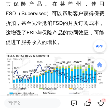
其保险产品。在某些州，使用
FSD（Supervised）可以帮助客户获得保费
折扣，甚至完全抵消FSD的月度订阅成本，
这增强了FSD与保险产品的协同效应，可能
促进了服务收入的增长。
6
11
写评论...