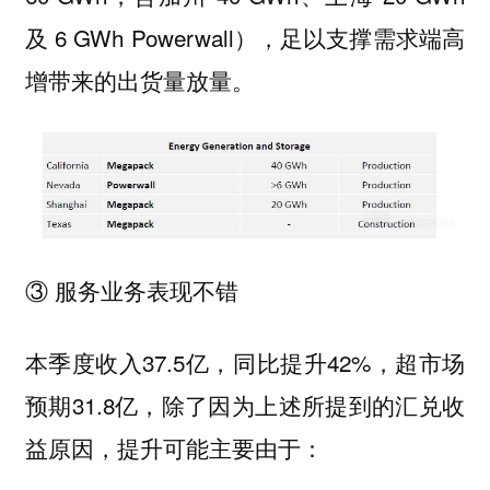
及 6 GWh Powerwall），足以支撑需求端高
增带来的出货量放量。
③ 服务业务表现不错
本季度收入37.5亿，同比提升42%，超市场
预期31.8亿，除了因为上述所提到的汇兑收
益原因，提升可能主要由于：