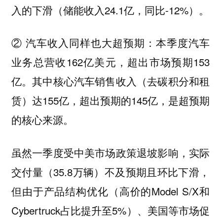
入的下滑（储能收入24.1亿，同比-12%）。
本季度汽车
② 汽车收入同样也大超预期：
业务总营收162亿美元，超出市场预期153
亿。其中核心汽车销售收入（去碳积分和租
赁）达155亿，超出预期的145亿，是超预期
的核心来源。
虽然一季度受中美市场政策退坡影响，实际
交付量（35.8万辆）不及预期且环比下滑，
但由于产品结构优化（高价的Model S/X和
Cybertruck占比提升至5%）、美国等市场促