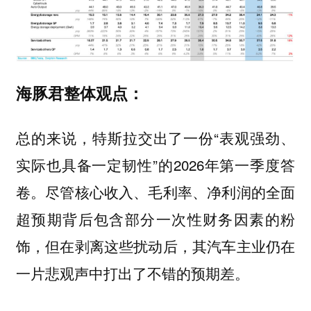
海豚君整体观点：
总的来说，特斯拉交出了一份“表观强劲、
实际也具备一定韧性”的2026年第一季度答
卷。尽管核心收入、毛利率、净利润的全面
超预期背后包含部分一次性财务因素的粉
饰，但在剥离这些扰动后，其汽车主业仍在
一片悲观声中打出了不错的预期差。