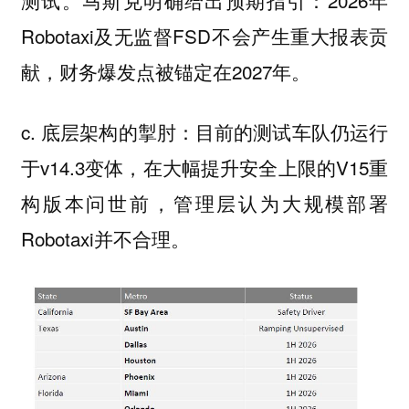
Robotaxi及无监督FSD不会产生重大报表贡
献，财务爆发点被锚定在2027年。
c. 底层架构的掣肘：目前的测试车队仍运行
于v14.3变体，在大幅提升安全上限的V15重
构版本问世前，管理层认为大规模部署
Robotaxi并不合理。