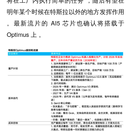
明年某个时候在特斯拉以外的地方发挥作用
。最新流片的 AI5 芯片也确认将搭载于
Optimus 上 。