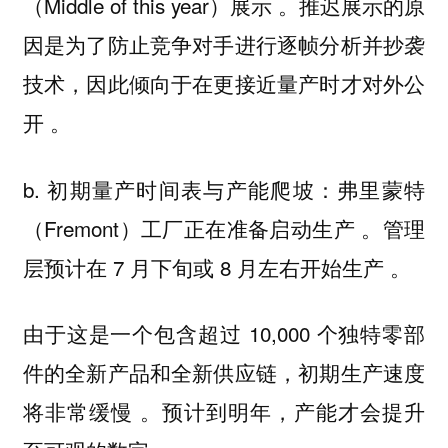
（Middle of this year）展示 。推迟展示的原
因是为了防止竞争对手进行逐帧分析并抄袭
技术，因此倾向于在更接近量产时才对外公
开 。
b. 初期量产时间表与产能爬坡：弗里蒙特
（Fremont）工厂正在准备启动生产 。管理
层预计在 7 月下旬或 8 月左右开始生产 。
由于这是一个包含超过 10,000 个独特零部
件的全新产品和全新供应链，初期生产速度
将非常缓慢 。预计到明年，产能才会提升