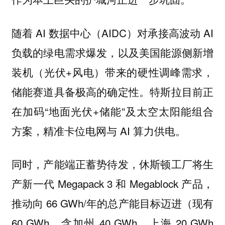
随着 AI 数据中心（AIDC）对承接高波动 AI
负载的绿电需求爆发，以及美国能源侧新增
装机（光伏+风电）带来的硬性调峰需求，
储能赛道具备极高的确定性。特斯拉目前正
在加码“地面光伏+储能”及太空太阳能组合
方案，精准卡位电网与 AI 算力供电。
同时，产能端正蓄势待发，休斯顿工厂将生
产新一代 Megapack 3 和 Megablock 产品，
推动向 66 GWh/年的总产能目标迈进（现有
60 GWh，含加州 40 GWh、上海 20 GWh