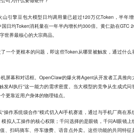
型公司为什么要做硬件？
道，火山引擎豆包大模型日均调用量已超过120万亿Token，半年增
日均Token消耗量在一年半内增长约300倍。黄仁勋在GTC 20
数字世界最核心的大宗商品。
掩盖了一个更根本的问题，即这些Token从哪里被触发，通过什么
屏幕和对话框。OpenClaw的爆火将Agent从开发者工具推向
触发AI执行”这一能力的需求密度。当大模型的竞争从生成式问
一个更靠近用户身体的物理锚点。
“操作系统级合作”模式切入AI手机赛道，通过与手机厂商在系
、模拟人工操作的核心权限；千问选择的是眼镜，千问AI眼镜上
费充值、扫码骑车、停车缴费、语音点外卖。这些功能的共同特征