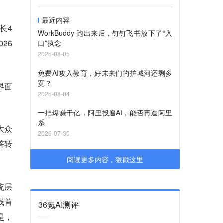
最近内容
长4
WorkBuddy 跑出来后，钉钉飞书放下了“入
26
口”执念
2026-08-05
免费AI攻入教育，好未来们的护城河还剩多
宽？
界面
2026-08-04
一把爆赚千亿，阿里投遍AI，能否再造阿里
系
大众
2026-07-30
答转
阅读更多内容，狠戳这里
统层
线首
36氪AI测评
是，