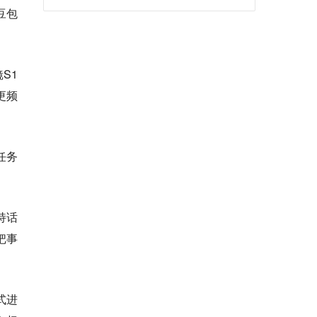
豆包
S1
更频
任务
持话
把事
式进