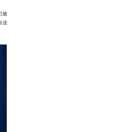
已被
。在这