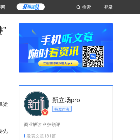
评网
搜索
登录
”
新立场pro
鼻梁
特邀作者
商业解读 科技锐评
要先
发表文章
181
篇