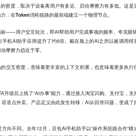
入口的密度，取决于设备离用户有多近、启动摩擦力有多低。这是
动力：
在Token消耗链路的最前端建立一个物理节点。
指标——用户交互轮次，即AI帮助用户完成事项的频率。夸克眼镜
手机AI助手应用提升了约6倍。戴在脸上的AI之所以被调用得
启动摩擦力趋近于零。
在场的交互密度，意味着更丰富的上下文积累，也意味着更多执行
次OTA升级后上线了“AI办事”能力，通过接入淘宝闪购、支付宝，支
语音点外卖。产品定义由此发生转移：AI从回答问题，变成了
方向不同。去年12月，豆包AI手机助手以“操作系统级合作”模