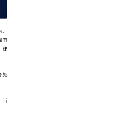
宝、
没有
、建
备矩
，当