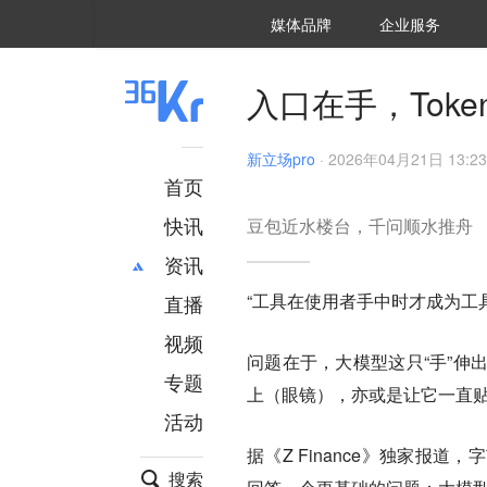
36氪Auto
数字时氪
企业号
未来消费
智能涌现
未来城市
启动Power on
媒体品牌
企业服务
企服点评
36氪出海
36氪研究院
潮生TIDE
36氪企服点评
36Kr研究院
36氪财经
职场bonus
36碳
后浪研究所
36Kr创新咨询
暗涌Waves
硬氪
氪睿研究院
入口在手，Toke
新立场pro
·
2026年04月21日 13:23
首页
快讯
豆包近水楼台，千问顺水推舟
资讯
“工具在使用者手中时才成为工
直播
最新
推荐
创投
财经
视频
问题在于，大模型这只“手”伸
汽车
AI
专题
上（眼镜），亦或是让它一直
科技
项目推荐
活动
专精特新
安徽
据《Z Finance》独家报
搜索