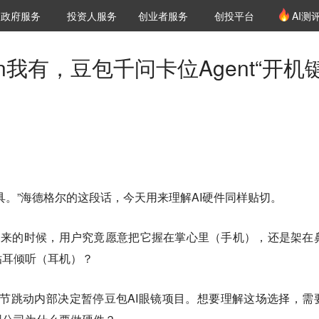
创投发布
项目推荐
核心服务
LP源计划
政府服务
投资人服务
创业者服务
创投平台
AI测
36氪Pro
VClub
VClub投资机构库
创投氪堂
城市之窗
投资机构职位推介
企业入驻
投资人认证
n我有，豆包千问卡位Agent“开机键
具。”海德格尔的这段话，今天用来理解AI硬件同样贴切。
出来的时候，用户究竟愿意把它握在掌心里（手机），还是架在
贴耳倾听（耳机）？
道，字节跳动内部决定暂停豆包AI眼镜项目。想要理解这场选择，需