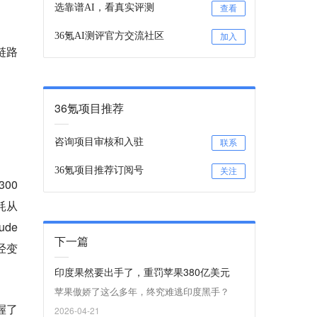
选靠谱AI，看真实评测
查看
36氪AI测评官方交流社区
加入
链路
36氪项目推荐
咨询项目审核和入驻
联系
36氪项目推荐订阅号
关注
00
耗从
de
下一篇
经变
印度果然要出手了，重罚苹果380亿美元
苹果傲娇了这么多年，终究难逃印度黑手？
握了
2026-04-21