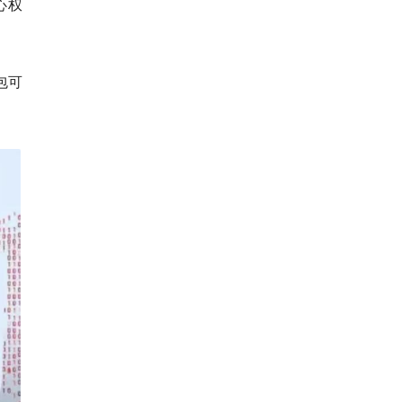
心权
包可