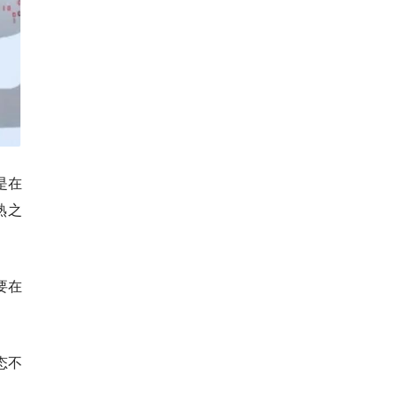
是在
熟之
要在
态不