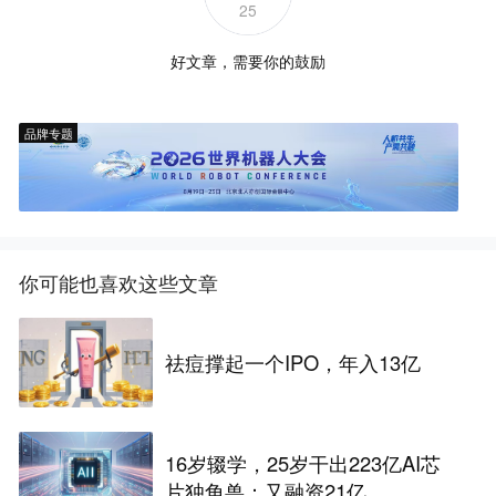
25
好文章，需要你的鼓励
品牌专题
你可能也喜欢这些文章
祛痘撑起一个IPO，年入13亿
16岁辍学，25岁干出223亿AI芯
片独角兽：又融资21亿