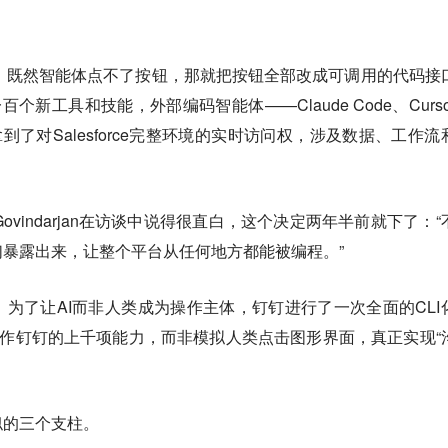
并不复杂：既然智能体点不了按钮，那就把按钮全部改成可调用的代码接
过一百个新工具和技能，外部编码智能体——Claude Code、Curs
一回拿到了对Salesforce完整环境的实时访问权，涉及数据、工作流
esh Govindarjan在访谈中说得很直白，这个决定两年半前就下了：
们暴露出来，让整个平台从任何地方都能被编程。”
为了让AI而非人类成为操作主体，钉钉进行了一次全面的CLI
操作钉钉的上千项能力，而非模拟人类点击图形界面，真正实现“
似的三个支柱。