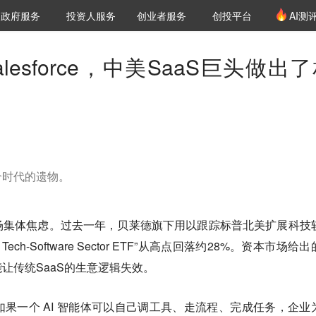
创投发布
项目推荐
核心服务
LP源计划
政府服务
投资人服务
创业者服务
创投平台
AI测
36氪Pro
VClub
VClub投资机构库
创投氪堂
城市之窗
投资机构职位推介
企业入驻
投资人认证
esforce，中美SaaS巨头做出
个时代的遗物。
场集体焦虑。过去一年，贝莱德旗下用以跟踪标普北美扩展科技
d Tech-Software Sector ETF”从高点回落约28%。资本市场给
让传统SaaS的生意逻辑失效。
果一个 AI 智能体可以自己调工具、走流程、完成任务，企业