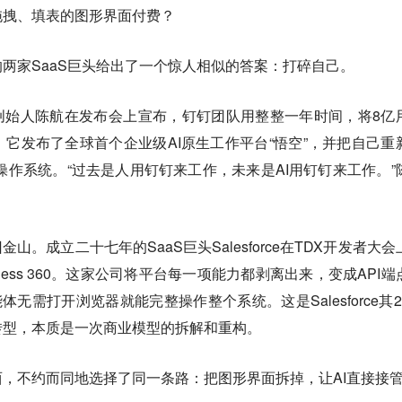
拖拽、填表的图形界面付费？
两家SaaS巨头给出了一个惊人相似的答案：打碎自己。
钉钉创始人陈航在发布会上宣布，钉钉团队用整整一年时间，将8亿
它发布了全球首个企业级AI原生工作平台“悟空”，并把自己重
I用的操作系统。“过去是人用钉钉来工作，未来是AI用钉钉来工作。”
金山。成立二十七年的SaaS巨头Salesforce在TDX开发者大会
less 360。这家公司将平台每一项能力都剥离出来，变成API端
能体无需打开浏览器就能完整操作整个系统。这是Salesforce其2
转型，本质是一次商业模型的拆解和重构。
，不约而同地选择了同一条路：把图形界面拆掉，让AI直接接