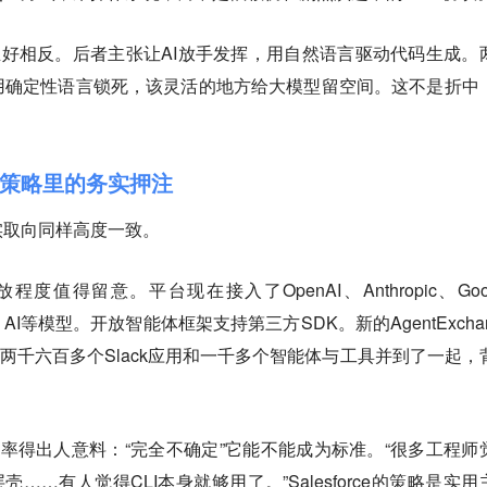
正好相反。后者主张让AI放手发挥，用自然语言驱动代码生成。
用确定性语言锁死，该灵活的地方给大模型留空间。这不是折中
策略里的务实押注
实取向同样高度一致。
开放程度值得留意。平台现在接入了OpenAI、Anthropic、Goo
stral AI等模型。开放智能体框架支持第三方SDK。新的AgentExcha
应用、两千六百多个Slack应用和一千多个智能体与工具并到了一起，
。
的评价坦率得出人意料：“完全不确定”它能不能成为标准。“很多工程师
壳……有人觉得CLI本身就够用了。”Salesforce的策略是实用