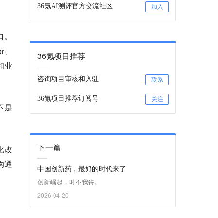
36氪AI测评官方交流社区
加入
口。
or、
36氪项目推荐
和业
咨询项目审核和入驻
联系
36氪项目推荐订阅号
关注
“不是
下一篇
化改
沟通
中国创新药，最好的时代来了
创新崛起，时不我待。
2026-04-20