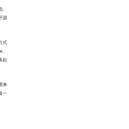
能。
开源
示方式
de、
唤起
用来
每一