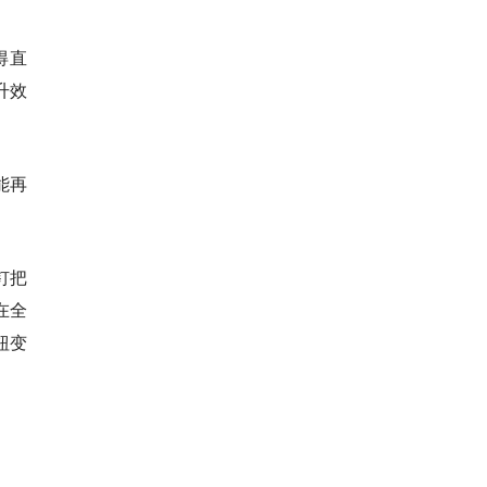
得直
升效
能再
钉把
在全
钮变