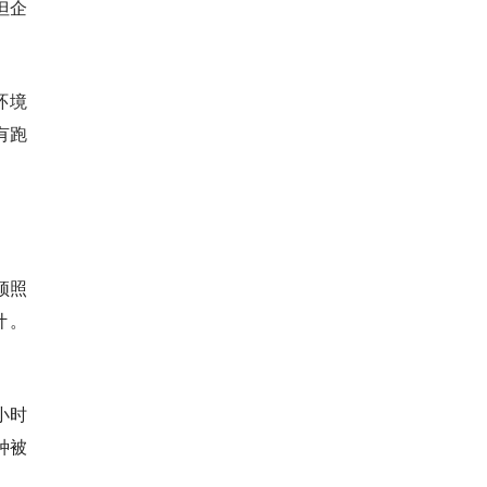
但企
环境
有跑
须照
计。
小时
种被
。