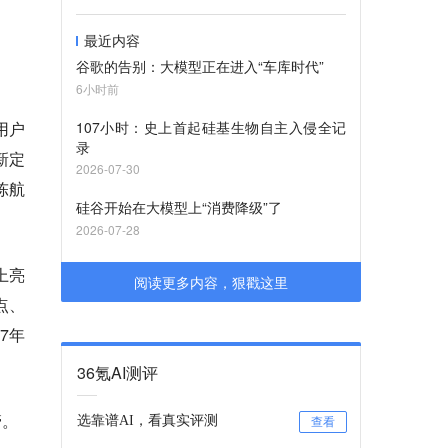
最近内容
谷歌的告别：大模型正在进入“车库时代”
6小时前
用户
107小时：史上首起硅基生物自主入侵全记
录
新定
2026-07-30
陈航
硅谷开始在大模型上“消费降级”了
2026-07-28
上亮
阅读更多内容，狠戳这里
点、
7年
36氪AI测评
管。
选靠谱AI，看真实评测
查看