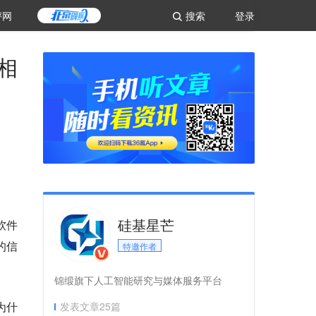
评网
搜索
登录
了相
硅基星芒
软件
出的信
特邀作者
锦缎旗下人工智能研究与媒体服务平台
为什
发表文章
25
篇