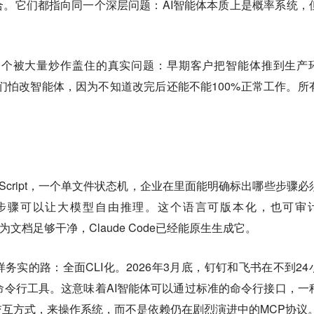
。它们都指向同一个深层问题：AI智能体本质上是概率系统，
中点出了一个被大量炒作盖住的真实问题：早期客户把智能体推到生产
们怕改智能体，因为不知道改完后还能不能100%正常工作。所
gent Script，一个单文件状态机，企业在里面能明确标出哪些步骤必
步骤可以让大模型自由推理。这个语言可版本化，也可审
且因为文档足够干净，Claude Code已经能原生生成它。
务实的路：全面CLI化。2026年3月底，钉钉和飞书在不到24
自的命令行工具。这意味着AI智能体可以通过标准的命令行接口，一
互方式，来操作系统，而不是依赖仍在剧烈演进中的MCP协议