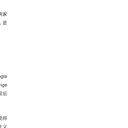
两家
，是
gle
nge
背后
觉得
主义