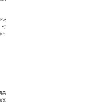
业级
。钉
件市
话两美
然瓦