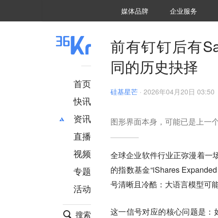
36氪Auto
数字时氪
企业号
未来消费
智能涌现
未来城市
启动Power on
媒体品牌
企业服务
企服点评
36氪出海
36氪研究院
潮生TIDE
36氪企服点评
36Kr研究院
36氪财经
职场bonus
36碳
后浪研究所
36Kr创新咨询
暗涌Waves
硬氪
氪睿研究院
前有钉钉后有Sal
同的历史抉择
首页
硅基星芒
·
2026年04月20日 03:50
快讯
资讯
图形界面本身，可能已是上一
直播
最新
推荐
创投
财经
视频
全球企业软件行业正弥漫着一
汽车
AI
的指数基金“iShares Expande
专题
科技
项目推荐
号清晰且冷酷：大语言模型可能
活动
专精特新
安徽
这一信号对应的核心问题是：如
搜索