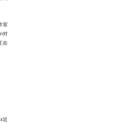
作室
n对
正在
ix近