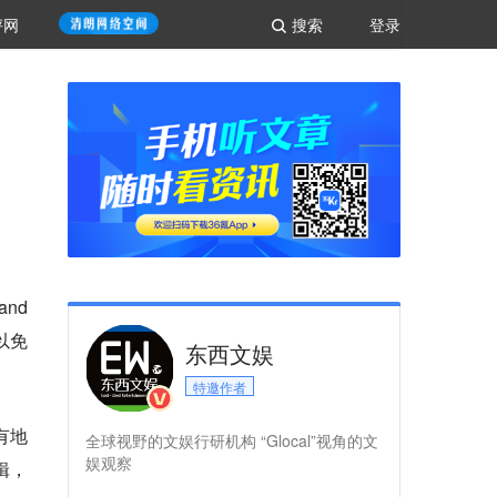
评网
搜索
登录
and
可以免
东西文娱
特邀作者
到有地
全球视野的文娱行研机构 “Glocal”视角的文
娱观察
辑，