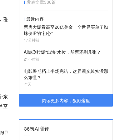
发表文章
386
篇
，遥
最近内容
票房大爆看高至20亿美金，全世界买单了蜘
蛛侠IP的“初心”
17分钟前
AI短剧拉爆“出海”水位，船票还剩几张？
21小时前
电影暑期档上半场完结，这届观众其实没那
么难懂？
昨天
个东
阅读更多内容，狠戳这里
半空
36氪AI测评
能理