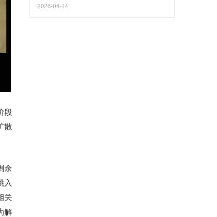
2026-04-14
阶段
扩散
剩余
跳入
相关
为解