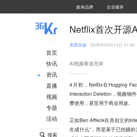
36氪Auto
数字时氪
企业号
未来消费
智能涌现
未来城市
启动Power on
媒体品牌
企业服务
企服点评
36氪出海
36氪研究院
潮生TIDE
36氪企服点评
36Kr研究院
36氪财经
职场bonus
36碳
后浪研究所
36Kr创新咨询
暗涌Waves
硬氪
氪睿研究院
Netflix首次
东西文娱
·
2026年04月14日 01:44
首页
快讯
AI视频赛道亮牌
资讯
4月初，Netflix在Hugging
直播
最新
推荐
Interaction Deleti
创投
财经
视频
汽车
AI
费使用，甚至用于商业用途。
专题
科技
项目推荐
活动
专精特新
安徽
正如Ben Affleck在其创立的I
生成什么”，而是基于已拍摄的
搜索