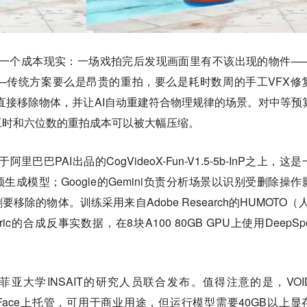
解一个成本现实：一场戏拍完后发现画面里有不该出现的物件—
—传统方案要么是昂贵的重拍，要么是耗时数周的手工VFX修
期直接移除物体，并让AI自动重建符合物理规律的场景。对中等预
工时和六位数的重拍成本可以被大幅压缩。
巴巴PAI出品的CogVideoX-Fun-V1.5-5b-InP之上，这
mer视频生成模型；Google的Gemini负责分析场景以识别受删除操
要移除的物体。训练采用来自Adobe Research的HUMOTO（人
ric的合成反事实数据，在8块A100 80GB GPU上使用DeepSp
亚索菲亚大学INSAIT的研究人员联合发布。值得注意的是，VOI
ging Face上托管，可用于商业用途，但运行模型需要40GB以上显