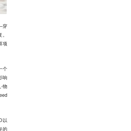
—穿
复。
算项
是一个
作影响
-物
eed
D以
存的