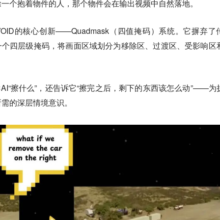
除一个抱着物件的人，那个物件会在输出视频中自然落地。
OID的核心创新——Quadmask（四值掩码）系统。它摒弃了
用一个四层级掩码，将画面区域划分为移除区、过渡区、受影响区
告诉AI“擦什么”，还告诉它“擦完之后，剩下的东西该怎么动”——为
所需的深层情境意识。