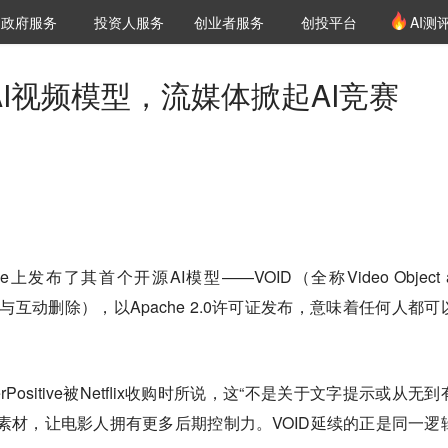
创投发布
项目推荐
核心服务
LP源计划
政府服务
投资人服务
创业者服务
创投平台
AI测
36氪Pro
VClub
VClub投资机构库
创投氪堂
城市之窗
投资机构职位推介
企业入驻
投资人认证
开源AI视频模型，流媒体掀起AI竞赛
 Face上发布了其首个开源AI模型——VOID（全称Video Object 
on，视频物件与互动删除），以Apache 2.0许可证发布，意味着任何人都
nterPositive被Netflix收购时所说，这“不是关于文字提示或从无
素材，让电影人拥有更多后期控制力。VOID延续的正是同一逻