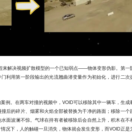
流程来解决视频扩散模型的一个已知弱点——物体变形伪影。第一
专门利用第一阶段输出的光流翘曲潜变量作为初始化，进行二次
案例。在两车对撞的视频中，VOID可以移除其中一辆车，生成
碰撞后的碎片、烟雾和火焰全部被替换为干净的路面；移除一个
池水面波澜不惊。气球在持有者被移除后会自然上升，积木在不
情况下，人的触碰一旦消失，物体就会发生变形，而VOID正是