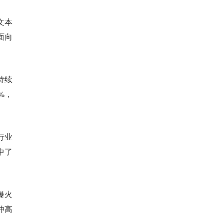
文本
面向
持续
%，
行业
中了
爆火
冲高