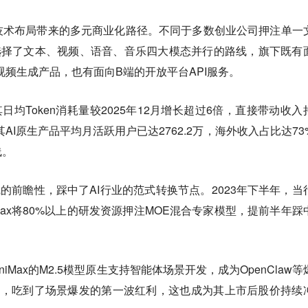
技术布局带来的多元商业化路径
。不同于多数创业公司押注单一
初就选择了文本、视频、语音、音乐四大模态并行的路线，旗下既有
AI视频生成产品，也有面向B端的开放平台API服务。
其日均Token消耗量较2025年12月增长超过6倍，直接带动收入
其AI原生产品平均月活跃用户已达2762.2万，海外收入占比达73
线。
路线的前瞻性，踩中了AI行业的范式转换节点。2023年下半年，当
Max将80%以上的研发资源押注MOE混合专家模型，提前半年踩
niMax的M2.5模型原生支持智能体场景开发，成为OpenClaw等
之一，吃到了场景爆发的第一波红利，这也成为其上市后股价持续