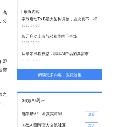
最近内容
、高
字节启动To B最大架构调整，这次真不一样
，公
2026-07-30
智元启动上市与邓泰华的下半场
2026-07-29
从摩尔线程被怼，聊聊AI产品的真需求
2026-07-23
年即
度突
阅读更多内容，狠戳这里
随之
36氪AI测评
i，
选靠谱AI，看真实评测
查看
36氪AI测评官方交流社区
加入