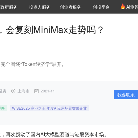
创投发布
项目推荐
核心服务
LP源计划
政府服务
投资人服务
创业者服务
创投平台
AI测
36氪Pro
VClub
VClub投资机构库
创投氪堂
城市之窗
投资机构职位推介
企业入驻
投资人认证
，会复刻MiniMax走势吗？
全围绕“Token经济学”展开。
融资
上海市
2021-11
我要联系
硬件
WISE2025 商业之王 年度AI应用场景突破企业
，再次搅动了国内AI大模型赛道与港股资本市场。