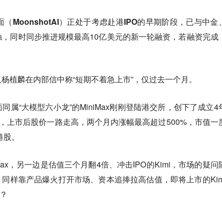
面（MoonshotAI）正处于考虑赴港IPO的早期阶段
，已与中金
，同时同步推进规模最高10亿美元的新一轮融资，若融资完成
杨植麟在内部信中称“短期不着急上市”，仅过去一个月。
属“大模型六小龙”的MiniMax刚刚登陆港交所，创下了成立4
纪录，上市后股价一路走高，两个月内涨幅最高超过500%，市值一
港股。
Max，另一边是估值三个月翻4倍、冲击IPO的Kimi，市场的疑问
，同样靠产品爆火打开市场、资本追捧拉高估值，即将上市的Kim
吗？