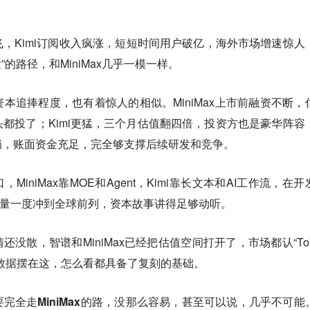
，Kimi订阅收入疯涨，短短时间用户破亿，海外市场增速惊人
”的路径，和MiniMax几乎一模一样。
资本追捧程度，也有着惊人的相似
。MiniMax上市前融资不断，
都投了；Kimi更猛，三个月估值翻四倍，投资方也是豪华阵容
局，账面资金充足，完全够支撑后续研发和竞争。
MiniMax靠MOE和Agent，Kimi靠长文本和AI工作流，在开
消耗量一度冲到全球前列，资本故事讲得足够动听。
还没散，智谱和MiniMax已经把估值空间打开了，市场都认“Tok
增长数据摆在这，怎么看都具备了复刻的基础。
完全走MiniMax的路，没那么容易，甚至可以说，几乎不可能