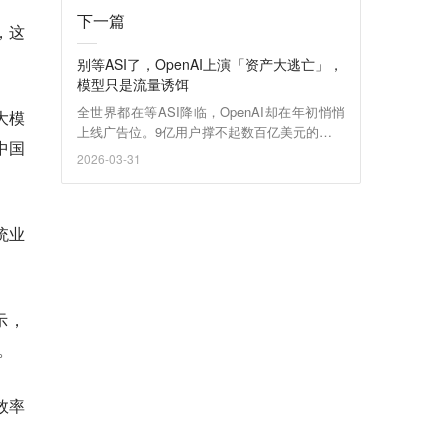
下一篇
，这
别等ASI了，OpenAI上演「资产大逃亡」，
模型只是流量诱饵
全世界都在等ASI降临，OpenAI却在年初悄悄
大模
上线广告位。9亿用户撑不起数百亿美元的算力
中国
账单，智力正在贬值，神仙也得下凡赚钱！
2026-03-31
统业
示，
。
效率