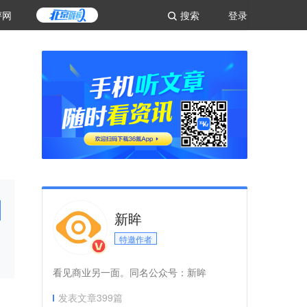
评网
搜索
登录
新眸
特邀作者
看见商业另一面。同名公众号：新眸
发表文章
399
篇