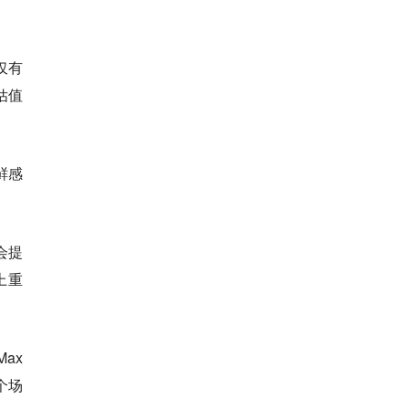
仅有
估值
鲜感
会提
上重
ax
个场