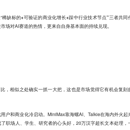
“
稀缺标的+可验证的商业化增长+踩中行业技术节点”
三者共同
市场对AI赛道的热情，更来自自身基本面的持续兑现。
iMax比，相似之处确实一抓一大把，这也是市场觉得它有机会复刻
和商业化冷启动。MiniMax靠海螺AI、Talkie在海内外火起
，成了职场人、学生、研究者的心头好，20万汉字超长文本处理，