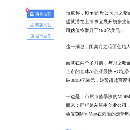
报道称，
Kimi的母公司月之暗
项目推荐
盛就潜在上市事宜展开初步接触
我要入驻
司估值将攀升至180亿美元。
城市合作
这一消息，距离月之暗面创始人
而就在两个多月前，与月之暗面同
上市的全球AI企业最快IPO
破3800亿港元，短暂超越百度
一边是上市后市值暴涨的Mini
而来：同样是AI原生创业公司
会复刻MiniMax在港股的走势