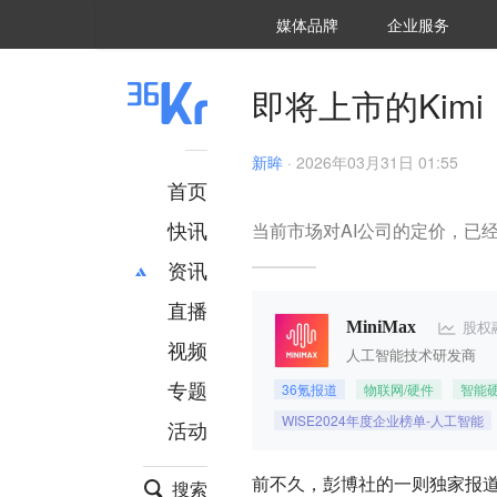
36氪Auto
数字时氪
企业号
未来消费
智能涌现
未来城市
启动Power on
媒体品牌
企业服务
企服点评
36氪出海
36氪研究院
潮生TIDE
36氪企服点评
36Kr研究院
36氪财经
职场bonus
36碳
后浪研究所
36Kr创新咨询
暗涌Waves
硬氪
氪睿研究院
即将上市的Kimi
新眸
·
2026年03月31日 01:55
首页
快讯
当前市场对AI公司的定价，已经完
资讯
直播
最新
推荐
股权
MiniMax
创投
财经
视频
人工智能技术研发商
汽车
AI
专题
36氪报道
物联网/硬件
智能
科技
项目推荐
WISE2024年度企业榜单-人工智能
活动
专精特新
安徽
前不久，彭博社的一则独家报道
搜索