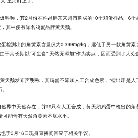
一人”王海盯上了。
队爆料称，其2月份在许昌胖东来超市购买的10个鸡蛋样品、6个
素，其中便有知名鸡蛋品牌黄天鹅。
检测出的角黄素含量仅为0.399mg/kg，远低于另一款角黄素
牌，但由于其长期以“可生食”“天然无添加”作为卖点，因而受到了大众
，黄天鹅发布声明称，其鸡蛋不添加人工合成色素，“检出即是人
听。
自然界中天然存在，并非只有人工合成，黄天鹅鸡蛋中检出的角
于鸡蛋可能含有天然角黄素本底水平。
也于3月16日现身直播间回应了相关争议。