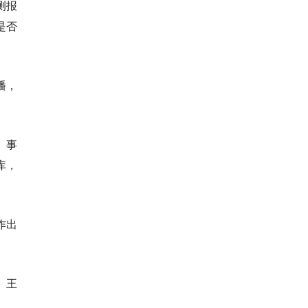
测报
是否
播，
。事
库，
作出
。王