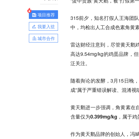
“蛋中贵族”黄天鹅，被“打假第
项目推荐
315前夕，知名打假人王海团
我要入驻
中，均检出人工合成色素角黄
城市合作
雷达财经注意到，尽管黄天鹅鸡蛋
高达9.54mg/kg的鸡蛋品
泛关注。
随着舆论的发酵，3月15日晚
成”属于严重错误解读、混淆视
黄天鹅进一步强调，角黄素在
含量仅为0.399mg/kg，属
作为黄天鹅品牌的创始人，冯斌