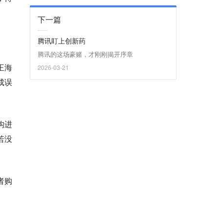
下一篇
腾讯盯上创新药
腾讯的这场豪赌，才刚刚揭开序章
王海
2026-03-21
成误
构进
若没
者购