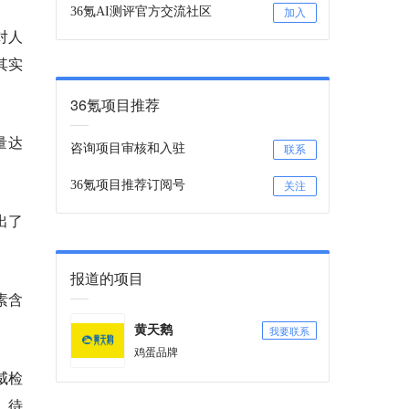
36氪AI测评官方交流社区
加入
对人
其实
36氪项目推荐
量达
咨询项目审核和入驻
联系
36氪项目推荐订阅号
关注
出了
报道的项目
素含
我要联系
黄天鹅
鸡蛋品牌
威检
，待