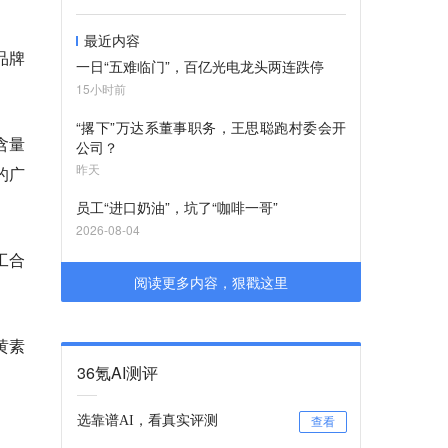
最近内容
品牌
一日“五难临门”，百亿光电龙头两连跌停
15小时前
“撂下”万达系董事职务，王思聪跑村委会开
含量
公司？
昨天
的广
员工“进口奶油”，坑了“咖啡一哥”
2026-08-04
工合
阅读更多内容，狠戳这里
黄素
36氪AI测评
选靠谱AI，看真实评测
查看