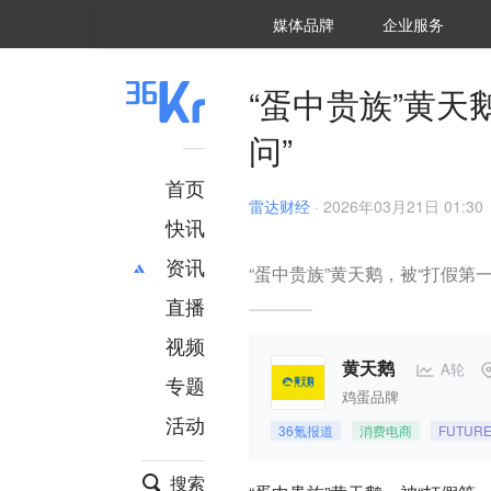
36氪Auto
数字时氪
企业号
未来消费
智能涌现
未来城市
启动Power on
媒体品牌
企业服务
企服点评
36氪出海
36氪研究院
潮生TIDE
36氪企服点评
36Kr研究院
36氪财经
职场bonus
36碳
后浪研究所
36Kr创新咨询
暗涌Waves
硬氪
氪睿研究院
“蛋中贵族”黄
问”
首页
雷达财经
·
2026年03月21日 01:30
快讯
资讯
“蛋中贵族”黄天鹅，被“打假第
直播
最新
推荐
创投
财经
视频
汽车
AI
A轮
黄天鹅
专题
科技
项目推荐
鸡蛋品牌
活动
专精特新
安徽
36氪报道
消费电商
FUTUR
搜索