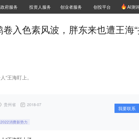
创投发布
项目推荐
核心服务
LP源计划
政府服务
投资人服务
创业者服务
创投平台
AI测
36氪Pro
VClub
VClub投资机构库
创投氪堂
城市之窗
投资机构职位推介
企业入驻
投资人认证
天鹅卷入色素风波，胖东来也遭王海“
一人”王海盯上。
贵州省
2018-07
我要联系
E2022消费新势力