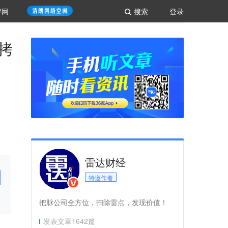
评网
搜索
登录
拷
雷达财经
特邀作者
把脉公司全方位，扫除雷点，发现价值！
发表文章
1642
篇