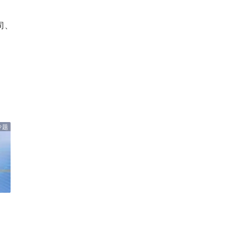
司、
。
专题