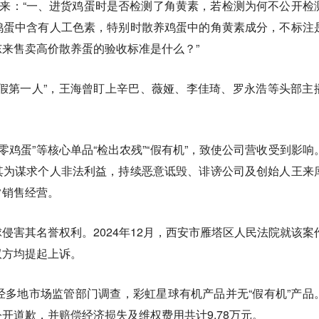
东来：“一、进货鸡蛋时是否检测了角黄素，若检测为何不公开检
鸡蛋中含有人工色素，特别时散养鸡蛋中的角黄素成分，不标注
来售卖高价散养蛋的验收标准是什么？”
假第一人”，王海曾盯上辛巴、薇娅、李佳琦、罗永浩等头部主
十零鸡蛋”等核心单品“检出农残”“假有机”，致使公司营收受到影响
其为谋求个人非法利益，持续恶意诋毁、诽谤公司及创始人王来
常销售经营。
侵害其名誉权利。2024年12月，西安市雁塔区人民法院就该案
双方均提起上诉。
经多地市场监管部门调查，彩虹星球有机产品并无“假有机”产品
开道歉，并赔偿经济损失及维权费用共计9.78万元。