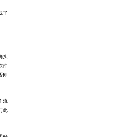
成了
确实
软件
否则
作流
与此
用好