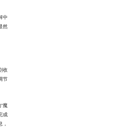
解中
显然
剧收
调节
“魔
完成
息，