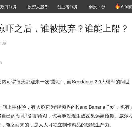
创投发布
项目推荐
核心服务
LP源计划
政府服务
投资人服务
创业者服务
创投平台
AI测
36氪Pro
VClub
VClub投资机构库
创投氪堂
城市之窗
投资机构职位推介
企业入驻
投资人认证
.0式惊吓之后，谁被抛弃？谁能上船？
:39
浪。
可谓每天都迎来一次“震动”，而Seedance 2.0大模型的问世
手体验，有人称它为“视频界的Nano Banana Pro”，也有
纷将自己的创意“投喂”给AI，惊喜地发现生成效果远超预期。威尔·
去，随之而来的，是人人可独立制作精品的极致生产力。