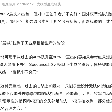
哈尼使用Seedance2.0大模型生成镜头
ora 2虽技术出色，但对中国创作者并不友好：国外模型难以理
贵。虽然他们都强调各类AI工具的各有所长，但新模型的上线
式尝试”拉到了工业级批量生产的阶段。
材可用率从过去的40%跃升至80%，“直出内容如果参考红果漫
人能看下去”。Seedance2.0大模型下生成的影片，懂得智能
感”，“看起来不突兀”。
这种完整感。过去的古装玄幻题材，只能尽量设计无肢体接触的
今模型不仅能处理拳拳到肉的武打动作，还能基于近景、特写自动
到预示性的是四种模态的交叉补足能力：“模型接收到一部分信
的合理内容。”