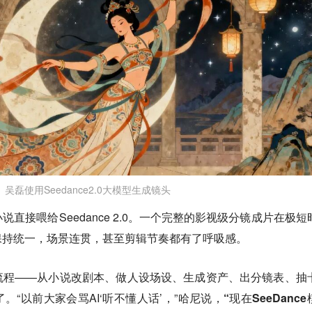
吴磊使用Seedance2.0大模型生成镜头
直接喂给Seedance 2.0。一个完整的影视级分镜成片在极短
保持统一，场景连贯，甚至剪辑节奏都有了呼吸感。
流程——从小说改剧本、做人设场设、生成资产、出分镜表、抽
“以前大家会骂AI‘听不懂人话’，”哈尼说，
“现在SeeDanc