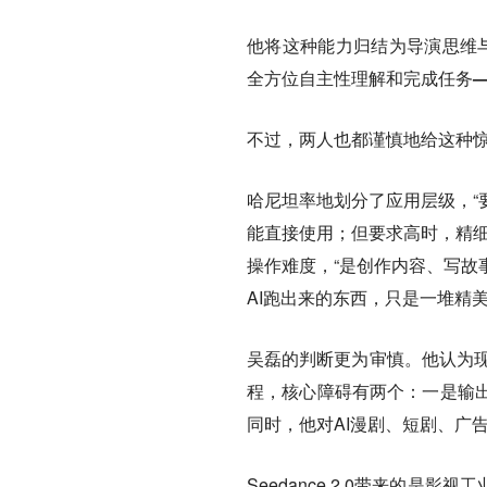
他将这种能力归结为
导演思维
全方位自主性理解和完成任务——
不过，两人也都谨慎地给这种
哈尼坦率地划分了应用层级，“
能直接使用；但要求高时，精细
操作难度，“
是创作内容、写故
AI跑出来的东西，只是一堆精美
吴磊的判断更为审慎。他认为现阶
程，
核心障碍有两个：一是输
同时，他对AI漫剧、短剧、广
Seedance 2.0带来的