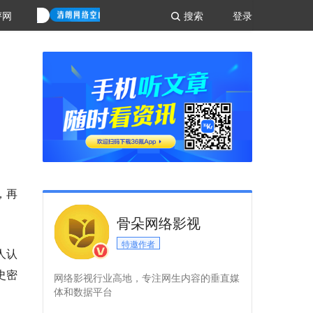
评网
搜索
登录
，再
骨朵网络影视
特邀作者
人认
史密
网络影视行业高地，专注网生内容的垂直媒
体和数据平台