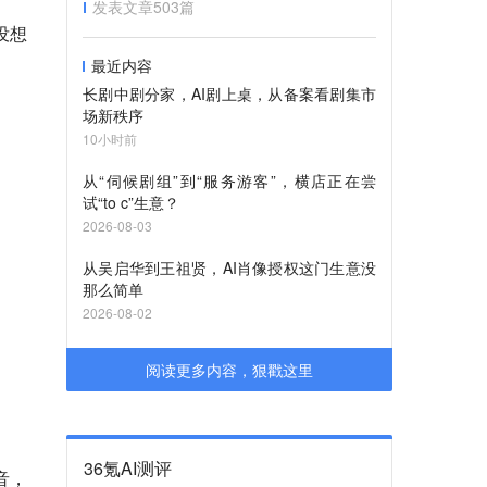
发表文章
503
篇
没想
最近内容
长剧中剧分家，AI剧上桌，从备案看剧集市
场新秩序
10小时前
从“伺候剧组”到“服务游客”，横店正在尝
试“to c”生意？
2026-08-03
从吴启华到王祖贤，AI肖像授权这门生意没
那么简单
2026-08-02
阅读更多内容，狠戳这里
36氪AI测评
音，