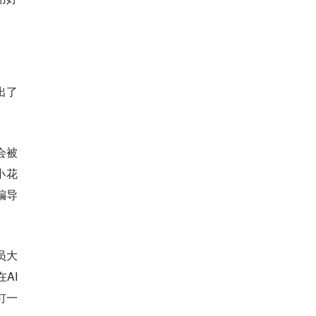
出了
会被
小花
编导
员大
AI
钉一