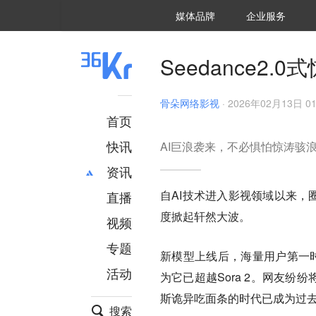
36氪Auto
数字时氪
企业号
未来消费
智能涌现
未来城市
启动Power on
媒体品牌
企业服务
企服点评
36氪出海
36氪研究院
潮生TIDE
36氪企服点评
36Kr研究院
36氪财经
职场bonus
36碳
后浪研究所
36Kr创新咨询
暗涌Waves
硬氪
氪睿研究院
Seedance2
骨朵网络影视
·
2026年02月13日 01
首页
快讯
AI巨浪袭来，不必惧怕惊涛骇
资讯
自AI技术进入影视领域以来，圈内
直播
最新
推荐
度掀起轩然大波。
创投
财经
视频
汽车
AI
专题
新模型上线后，海量用户第一时间上
科技
项目推荐
活动
专精特新
安徽
为它已超越Sora 2。网友纷
斯诡异吃面条的时代已成为过
搜索