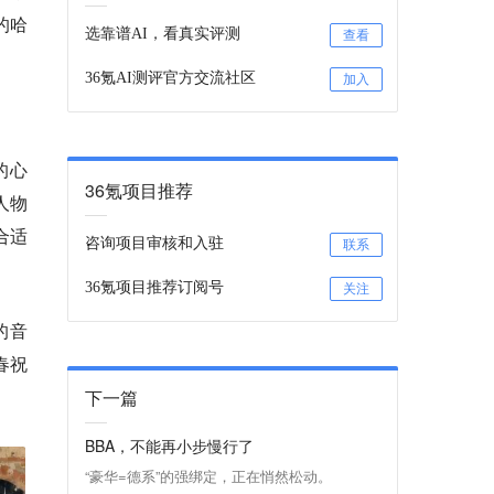
的哈
选靠谱AI，看真实评测
查看
36氪AI测评官方交流社区
加入
的心
36氪项目推荐
人物
合适
咨询项目审核和入驻
联系
36氪项目推荐订阅号
关注
的音
春祝
下一篇
BBA，不能再小步慢行了
“豪华=德系”的强绑定，正在悄然松动。