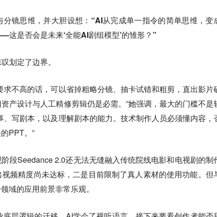
与分镜思维
，并大胆设想：
“AI从完成单一指令的简单思维，变
这是否会是未来‘全能AI剧组模型’的雏形？”
惊叹划定了边界。
要求不高的话，可以省掉粗略分镜、抽卡试错和粗剪，直出影片
资产设计与人工精修剪辑仍是必需。”她强调，最大的门槛不是
事、写剧本，以及理解剧本的能力
。技术制作人员必须懂内容，
的PPT。”
段Seedance 2.0还无法无缝融入传统院线电影和电视剧的制
出视频精度尚未达标，二是目前限制了真人素材的使用功能。
但
告领域的应用前景非常乐观。
是影视工业底层逻辑的迁移，AI学会了视听语言，接下来要看创作者能否