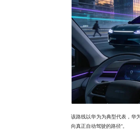
该路线以华为为典型代表，华为
向真正自动驾驶的路径”。