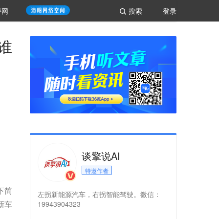
评网
搜索
登录
谁
谈擎说AI
特邀作者
下简
左拐新能源汽车，右拐智能驾驶。微信：
新车
19943904323