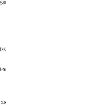
进和
作模
能在
.9