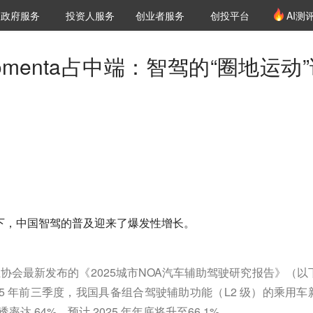
创投发布
项目推荐
核心服务
LP源计划
政府服务
投资人服务
创业者服务
创投平台
AI测
36氪Pro
VClub
VClub投资机构库
创投氪堂
城市之窗
投资机构职位推介
企业入驻
投资人认证
menta占中端：智驾的“圈地运动”
。
潮下，中国智驾的普及迎来了爆发性增长。
协会最新发布的《2025城市NOA汽车辅助驾驶研究报告》（以
25 年前三季度，我国具备组合驾驶辅助功能（L2 级）的乘用车
率达 64%，预计 2025 年年底将升至66.1%。