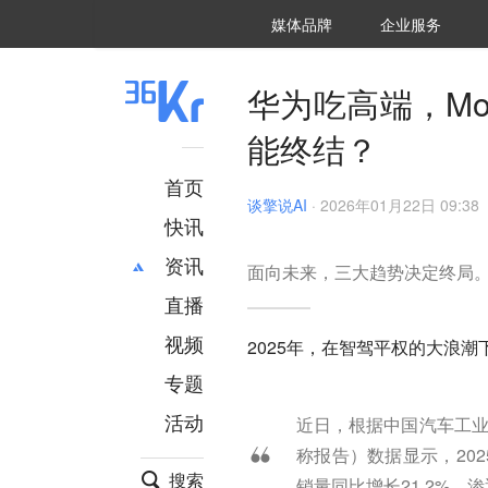
36氪Auto
数字时氪
企业号
未来消费
智能涌现
未来城市
启动Power on
媒体品牌
企业服务
企服点评
36氪出海
36氪研究院
潮生TIDE
36氪企服点评
36Kr研究院
36氪财经
职场bonus
36碳
后浪研究所
36Kr创新咨询
暗涌Waves
硬氪
氪睿研究院
华为吃高端，Mo
能终结？
首页
谈擎说AI
·
2026年01月22日 09:38
快讯
资讯
面向未来，三大趋势决定终局
直播
最新
推荐
创投
财经
视频
2025年，在智驾平权的大浪
汽车
AI
专题
科技
项目推荐
活动
近日，根据中国汽车工业
专精特新
安徽
称报告）数据显示，20
搜索
销量同比增长21.2%，渗透