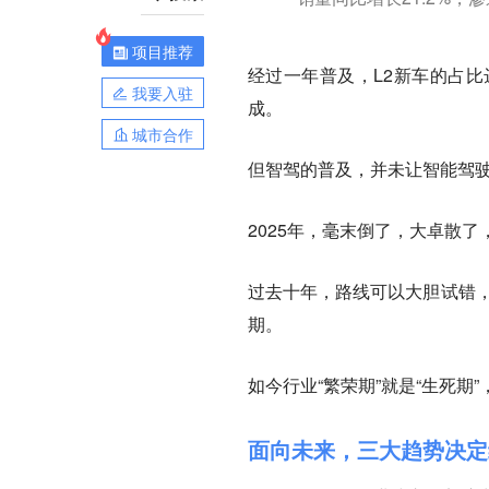
项目推荐
经过一年普及，L2新车的占
我要入驻
成。
城市合作
但智驾的普及，并未让智能驾
2025年，毫末倒了，大卓散了
过去十年，路线可以大胆试错，
期。
如今行业“繁荣期”就是“生死期
面向未来，三大趋势决定