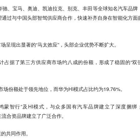
，奔驰、宝马、奥迪、凯迪拉克、别克、丰田等全球知名汽车品牌
望通过与中国头部智驾供应商合作，快速补齐自身在智能化方面
场呈现出显著的“马太效应”，头部企业优势不断扩大。
a合计占据了第三方供应商市场约八成的份额，形成了稳固的“双
%的市场份额处于领先地位，而华为HI模式占比约为19.76%。
鸿蒙智行”及HI模式，与众多国有汽车品牌建立了深度捆绑
球主流合资品牌建立了广泛合作。
素的共同作用。