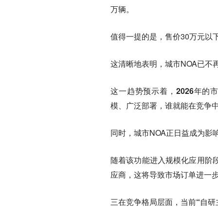
万辆。
值得一提的是，售价30万元以下
这清晰地表明，城市NOA已不
这一趋势预示着，2026年的
模、广泛部署，谁就能在竞争中
同时，城市NOA正日益成为影
随着该功能进入规模化应用阶
应商，这将导致市场订单进一
三在竞争格局层面，当前“自研