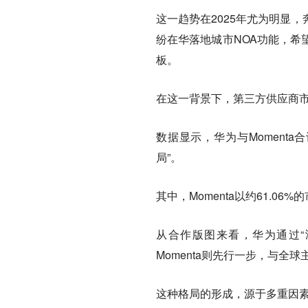
这一趋势在2025年尤为明显
纷在华落地城市NOA功能，希
板。
在这一背景下，第三方供应商市
数据显示，华为与Moment
局”。
其中，Momenta以约61.06
从合作版图来看，华为通过“
Momenta则先行一步，与全
这种格局的形成，源于多重因