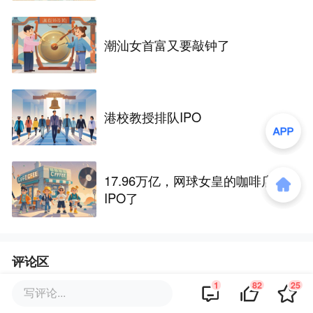
潮汕女首富又要敲钟了
港校教授排队IPO
17.96万亿，网球女皇的咖啡店要
IPO了
评论区
1
82
25
写评论...
·
回复
JamesJiang
2026-01-22
这是之前做3G模块那个龙旗吗