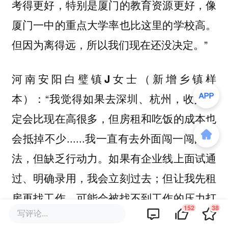
考得更好，特别是厦门的教育资源更好，像
厦门一中的重点大学率也比这里的学校高。
但因为离得远，所以我们现在还没决定。”
河南安阳白璧镇J女士（新增乡镇样
“我觉得如果去深圳、杭州，收入肯
本）：
定会比现在高很多，但房租和吃饭的成本也
会抵掉不少......我一直有去外面闯一闯的想
法，但缺乏行动力。如果有企业线上面试通
过、明确录用，我会立刻过去；但让我先租
房再找工作，可能会被找不到工作的压力打
152
38
写评论...
击。因为2023年毕业找工作时，发现现实和