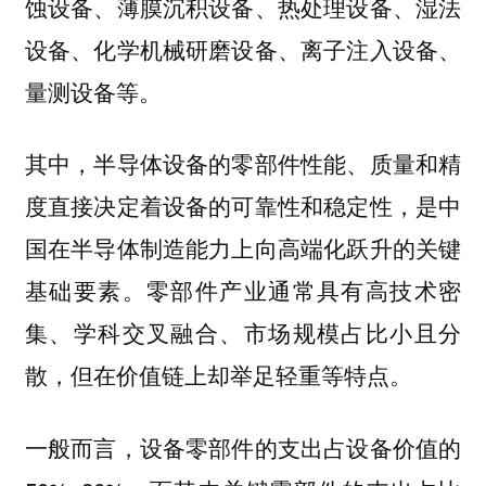
蚀设备、薄膜沉积设备、热处理设备、湿法
设备、化学机械研磨设备、离子注入设备、
量测设备等。
其中，半导体设备的零部件性能、质量和精
度直接决定着设备的可靠性和稳定性，是中
国在半导体制造能力上向高端化跃升的关键
基础要素。零部件产业通常具有高技术密
集、学科交叉融合、市场规模占比小且分
散，但在价值链上却举足轻重等特点。
一般而言，设备零部件的支出占设备价值的