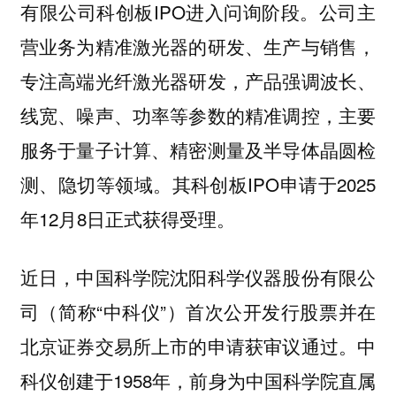
有限公司科创板IPO进入问询阶段。公司主
营业务为精准激光器的研发、生产与销售，
专注高端光纤激光器研发，产品强调波长、
线宽、噪声、功率等参数的精准调控，主要
服务于量子计算、精密测量及半导体晶圆检
测、隐切等领域。其科创板IPO申请于2025
年12月8日正式获得受理。
近日，中国科学院沈阳科学仪器股份有限公
司（简称“中科仪”）首次公开发行股票并在
北京证券交易所上市的申请获审议通过。中
科仪创建于1958年，前身为中国科学院直属