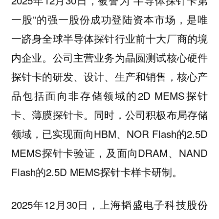
2025年12月30日，被誉为“半导体探针卡第
一股”的强一股份成功登陆资本市场，是唯
一跻身全球半导体探针行业前十大厂商的境
内企业。公司主营业务为晶圆测试核心硬件
探针卡的研发、设计、生产和销售，核心产
品包括面向非存储领域的2D MEMS探针
卡、薄膜探针卡。同时，公司积极布局存储
领域，已实现面向HBM、NOR Flash的2.5D
MEMS探针卡验证，及面向DRAM、NAND
Flash的2.5D MEMS探针卡样卡研制。
2025年12月30日，上海韬盛电子科技股份