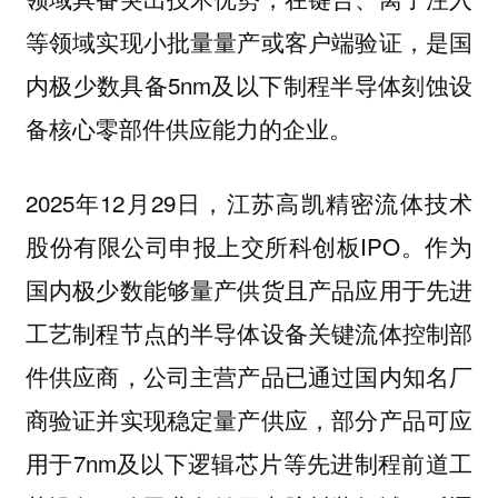
等领域实现小批量量产或客户端验证，是国
内极少数具备5nm及以下制程半导体刻蚀设
备核心零部件供应能力的企业。
2025年12月29日，江苏高凯精密流体技术
股份有限公司申报上交所科创板IPO。作为
国内极少数能够量产供货且产品应用于先进
工艺制程节点的半导体设备关键流体控制部
件供应商，公司主营产品已通过国内知名厂
商验证并实现稳定量产供应，部分产品可应
用于7nm及以下逻辑芯片等先进制程前道工