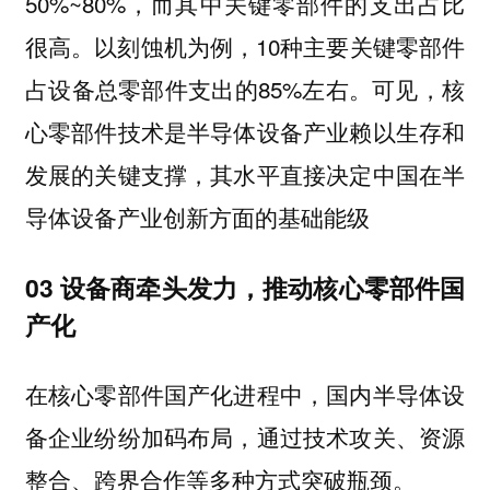
50%~80%，而其中关键零部件的支出占比
很高。以刻蚀机为例，10种主要关键零部件
占设备总零部件支出的85%左右。可见，核
心零部件技术是半导体设备产业赖以生存和
发展的关键支撑，其水平直接决定中国在半
导体设备产业创新方面的基础能级
03 设备商牵头发力，推动核心零部件国
产化
在核心零部件国产化进程中，国内半导体设
备企业纷纷加码布局，通过技术攻关、资源
整合、跨界合作等多种方式突破瓶颈。