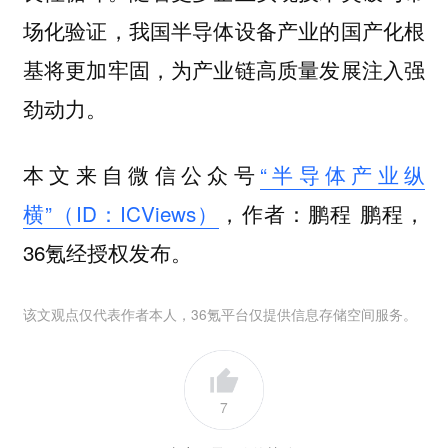
场化验证，我国半导体设备产业的国产化根
基将更加牢固，为产业链高质量发展注入强
劲动力。
本文来自微信公众号
“半导体产业纵
横”（ID：ICViews）
，作者：鹏程 鹏程，
36氪经授权发布。
该文观点仅代表作者本人，36氪平台仅提供信息存储空间服务。
7