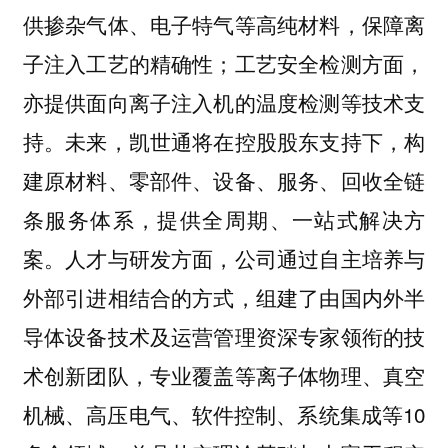
供掺杂气体、电子特气等高纯材料，保障离
子注入工艺的精确性；工艺安全检测方面，
亦提供面向离子注入机的温度检测等技术支
持。未来，凯世通将在控股股东支持下，构
建原材料、零部件、设备、服务、回收全链
条服务体系，提供全周期、一站式解决方
案。人才与研发方面，公司通过自主培养与
外部引进相结合的方式，组建了由国内外半
导体设备技术及运营管理资深专家领衔的技
术创新团队，专业覆盖等离子体物理、真空
机械、高压电气、软件控制、系统集成等10