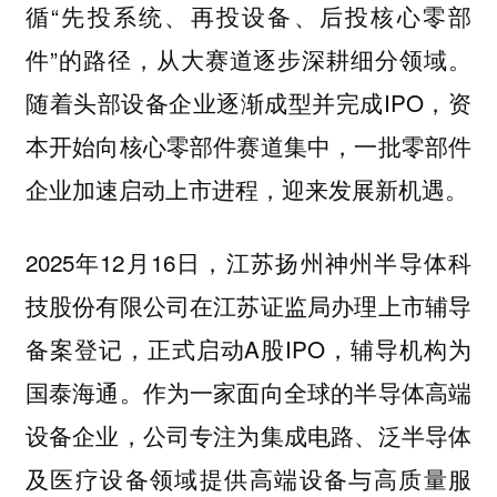
循“先投系统、再投设备、后投核心零部
件”的路径，从大赛道逐步深耕细分领域。
随着头部设备企业逐渐成型并完成IPO，资
本开始向核心零部件赛道集中，一批零部件
企业加速启动上市进程，迎来发展新机遇。
2025年12月16日，江苏扬州神州半导体科
技股份有限公司在江苏证监局办理上市辅导
备案登记，正式启动A股IPO，辅导机构为
国泰海通。作为一家面向全球的半导体高端
设备企业，公司专注为集成电路、泛半导体
及医疗设备领域提供高端设备与高质量服