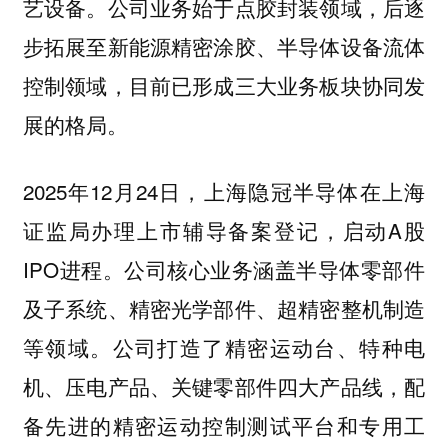
艺设备。公司业务始于点胶封装领域，后逐
步拓展至新能源精密涂胶、半导体设备流体
控制领域，目前已形成三大业务板块协同发
展的格局。
2025年12月24日，上海隐冠半导体在上海
证监局办理上市辅导备案登记，启动A股
IPO进程。公司核心业务涵盖半导体零部件
及子系统、精密光学部件、超精密整机制造
等领域。公司打造了精密运动台、特种电
机、压电产品、关键零部件四大产品线，配
备先进的精密运动控制测试平台和专用工