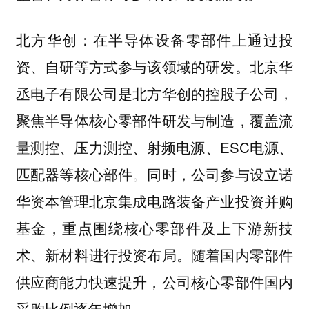
：在半导体设备零部件上通过投
北方华创
资、自研等方式参与该领域的研发。北京华
丞电子有限公司是北方华创的控股子公司，
聚焦半导体核心零部件研发与制造，覆盖流
量测控、压力测控、射频电源、ESC电源、
匹配器等核心部件。同时，公司参与设立诺
华资本管理北京集成电路装备产业投资并购
基金，重点围绕核心零部件及上下游新技
术、新材料进行投资布局。随着国内零部件
供应商能力快速提升，公司核心零部件国内
采购比例逐年增加。