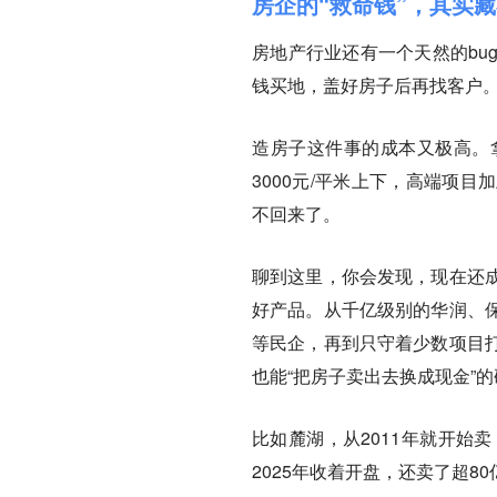
房企的“救命钱”，其实
房地产行业还有一个天然的bu
钱买地，盖好房子后再找客户
造房子这件事的成本又极高。
3000元/平米上下，高端项
不回来了。
聊到这里，你会发现，
现在还
好产品。
从千亿级别的华润、
等民企，再到只守着少数项目
也能“把房子卖出去换成现金”
比如麓湖，从2011年就开始
2025年收着开盘，还卖了超