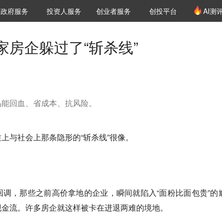
创投发布
项目推荐
核心服务
LP源计划
政府服务
投资人服务
创业者服务
创投平台
AI测
36氪Pro
VClub
VClub投资机构库
创投氪堂
城市之窗
投资机构职位推介
企业入驻
投资人认证
家房企躲过了“斩杀线”
品能回血、省成本、抗风险。
上与社会上那条隐形的“斩杀线”很像。
。
调，那些之前高价拿地的企业，瞬间就陷入“面粉比面包贵”的
现金流。许多房企就这样被卡在进退两难的境地。