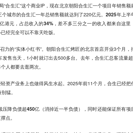
局“合生汇”这个商业IP，现在北京朝阳合生汇一个项目年销售额
三个城市的合生汇一年总销售额就达到了220亿元。
2025年上半
15亿港元，占总收入的34%，差不多三分之一的收入都来自这里
—已经完全可以不靠天吃饭。
号召力的“实体小红书”。朝阳合生汇烤匠的北京首店开业3个月，
汽车发售当天，1小时就订出去500多台。去年，合生汇总客流量超
每个人都要去逛两次。
轻资产业务上也做得风生水起。2025年前11个月，合生已经把
特别猛。
连续压降负债超450亿（消掉近一半负债），同时还能保证所有项
支撑点。