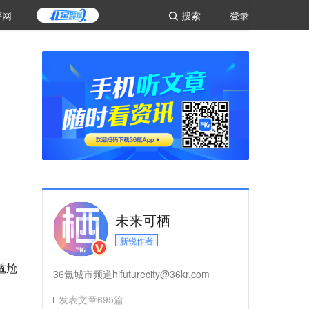
评网
搜索
登录
未来可栖
新锐作者
尴尬
36氪城市频道hifuturecity@36kr.com
发表文章
695
篇