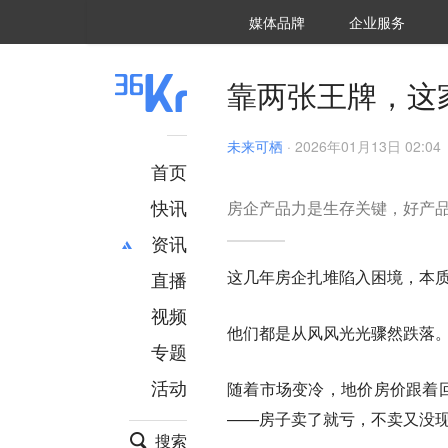
36氪Auto
数字时氪
企业号
未来消费
智能涌现
未来城市
启动Power on
媒体品牌
企业服务
企服点评
36氪出海
36氪研究院
潮生TIDE
36氪企服点评
36Kr研究院
36氪财经
职场bonus
36碳
后浪研究所
36Kr创新咨询
暗涌Waves
硬氪
氪睿研究院
靠两张王牌，这
未来可栖
·
2026年01月13日 02:04
首页
快讯
房企产品力是生存关键，好产
资讯
这几年房企扎堆陷入困境，本质
直播
最新
推荐
创投
财经
视频
他们都是从风风光光骤然跌落
汽车
AI
专题
科技
项目推荐
活动
随着市场变冷，地价房价跟着回
专精特新
安徽
——房子卖了就亏，不卖又没
搜索