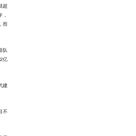
就超
年，
，而
排队
2亿
代建
目不