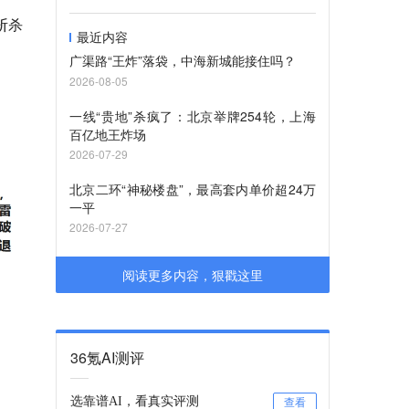
斩杀
最近内容
广渠路“王炸”落袋，中海新城能接住吗？
2026-08-05
一线“贵地”杀疯了：北京举牌254轮，上海
百亿地王炸场
2026-07-29
北京二环“神秘楼盘”，最高套内单价超24万
一平
2026-07-27
阅读更多内容，狠戳这里
36氪AI测评
选靠谱AI，看真实评测
查看