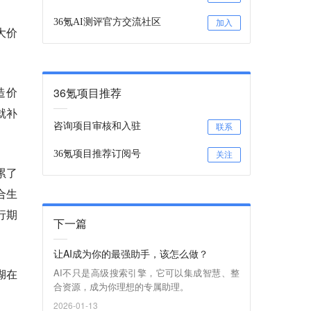
36氪AI测评官方交流社区
加入
大价
造价
36氪项目推荐
就补
咨询项目审核和入驻
联系
36氪项目推荐订阅号
关注
累了
合生
行期
下一篇
让AI成为你的最强助手，该怎么做？
AI不只是高级搜索引擎，它可以集成智慧、整
湖在
合资源，成为你理想的专属助理。
2026-01-13