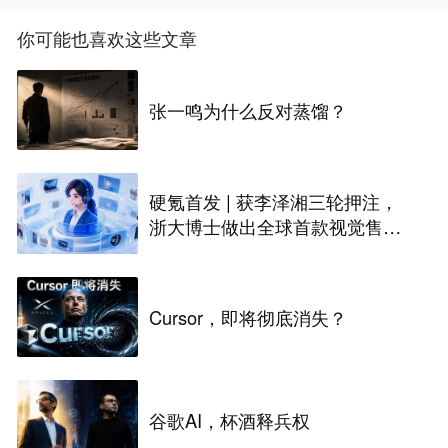
你可能也喜欢这些文章
张一鸣为什么反对蒸馏？
硬氪首发 | 获李泽湘三轮押注，
浙大博士做出全球首款视觉售后
技术客服机器人
Cursor，即将彻底消失？
谷歌AI，杯酒释兵权