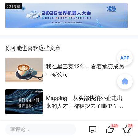
品牌专题
你可能也喜欢这些文章
我在星巴克13年，看着她变成另
一家公司
Mapping｜从头部快消外企走出
来的人才，都被挖去了哪里？
（试读）
149
25
写评论...
耐克中国需要安踏徐阳