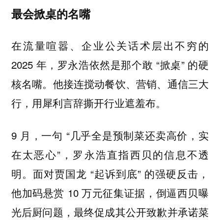
最会掀桌的名嘴
在流量喧嚣、企业公关话术层出不穷的
2025 年，罗永浩依然是那个敢 “掀桌” 的硬
核名嘴。他接连搅动餐饮、营销、通信三大
行，用犀利言辞撕开行业遮羞布。
9 月，一句 “几乎全是预制菜还卖高价，实
在太恶心”，罗永浩直指西贝的信息不透
明。面对贾国龙 “起诉到底” 的强硬反击，
他加码悬赏 10 万元征集证据，倒逼西贝曝
光后厨问题，最终促成其公开致歉并承诺菜