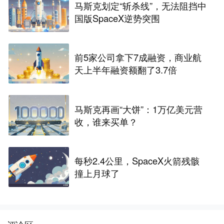
马斯克划定“斩杀线”，无法阻挡中
国版SpaceX逆势突围
前5家公司拿下7成融资，商业航
天上半年融资额翻了3.7倍
马斯克再画“大饼”：1万亿美元营
收，谁来买单？
每秒2.4公里，SpaceX火箭残骸
撞上月球了