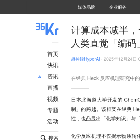
36氪Auto
数字时氪
企业号
未来消费
智能涌现
未来城市
启动Power on
媒体品牌
企业服务
企服点评
36氪出海
36氪研究院
潮生TIDE
36氪企服点评
36Kr研究院
36氪财经
职场bonus
36碳
后浪研究所
36Kr创新咨询
暗涌Waves
硬氪
氪睿研究院
计算成本减半，化
人类直觉「编码
首页
超神经HyperAI
·
2025年12月24日 0
快讯
资讯
在经典 Heck 反应机理研究中
直播
最新
推荐
创投
财经
视频
日本北海道大学开发的 Chem
汽车
AI
制」的跨越。该框架在经典 H
专题
科技
项目推荐
性，也凸显出「化学知识」与
活动
专精特新
安徽
化学反应机理不仅揭示物质转
搜索