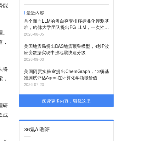
势能
最近内容
首个面向LLM的蛋白突变排序标准化评测基
准，哈佛大学团队提出PG-LLM，一次性测
理。
评13款主流模型+95种专业模型
2026-08-05
道，
美国地震局提出DAS地震预警模型，4秒P波
应变数据实现中强地震快速分级
2026-08-03
法将
美国阿贡实验室提出ChemGraph，13项基
准测试评估Agent在计算化学领域价值
索，
2026-07-23
阅读更多内容，狠戳这里
理研
低成
36氪AI测评