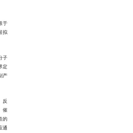
源于
据拟
分子
界定
副产
、反
、催
性的
应通