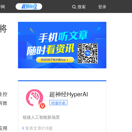
评网
搜索
登录
y将
超神经HyperAI
性控
有效
特邀作者
链接人工智能新场景
应用
发表文章
218
篇