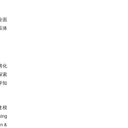
全面
应体
将化
探索
化学知
建模
ing
n &