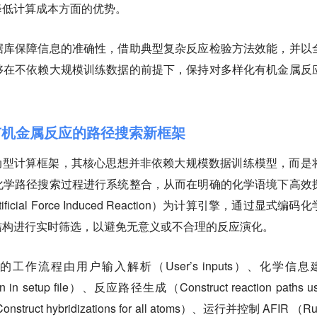
降低计算成本方面的优势。
据库保障信息的准确性，借助典型复杂反应检验方法效能，并以
够在不依赖大规模训练数据的前提下，保持对多样化有机金属反
面向有机金属反应的路径搜索新框架
种知识驱动型计算框架，其核心思想并非依赖大规模数据训练模型，
而是
化学路径搜索过程进行系统整合，
从而在明确的化学语境下高效
icial Force Induced Reaction）为计算引擎，通过显式编码
结构进行实时筛选，以避免无意义或不合理的反应演化。
gy 的工作流程由用户输入解析（User’s inputs）、化学信息
ion in setup file）、反应路径生成（Construct reaction paths us
ct hybridizations for all atoms）、运行并控制 AFIR （Ru