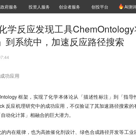
创投发布
项目推荐
核心服务
LP源计划
政府服务
投资人服务
创业者服务
创投平台
AI测
36氪Pro
VClub
VClub投资机构库
创投氪堂
城市之窗
投资机构职位推介
企业入驻
投资人认证
学反应发现工具ChemOntolog
」到系统中，加速反应路径搜索
7:44
的成功应用
Ontology 框架，实现了化学本体论从「描述性标注」到「指导
eck 反应机理研究中的成功应用，不仅验证了其加速路径搜索的
「自动化计算」相融合的巨大潜力。
化的内在规律，也为高效催化剂设计、绿色合成路径开发等工业