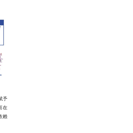
赋予
而在
依赖