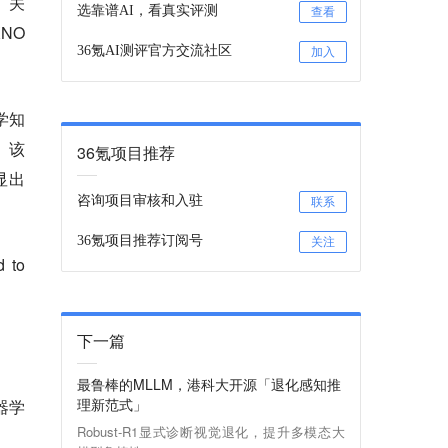
、关
选靠谱AI，看真实评测
查看
NO
36氪AI测评官方交流社区
加入
学知
。
该
36氪项目推荐
显出
咨询项目审核和入驻
联系
36氪项目推荐订阅号
关注
 to
下一篇
最鲁棒的MLLM，港科大开源「退化感知推
理新范式」
器学
Robust-R1显式诊断视觉退化，提升多模态大