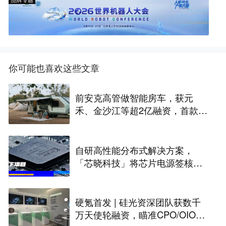
你可能也喜欢这些文章
前安克高管做智能房车，获元
禾、金沙江等超2亿融资，首款产
品2027年初量产｜硬氪首发
自研高性能分布式解决方案，
「芯晓科技」将芯片电源签核周
期从几周缩短至几天 | 水下项目
硬氪首发 | 硅光资深团队获数千
万天使轮融资，瞄准CPO/OIO下