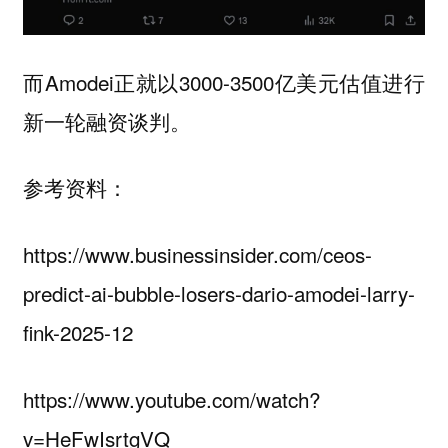
而Amodei正就以3000-3500亿美元估值进行
新一轮融资谈判。
参考资料：
https://www.businessinsider.com/ceos-
predict-ai-bubble-losers-dario-amodei-larry-
fink-2025-12
https://www.youtube.com/watch?
v=HeFwIsrtgVQ