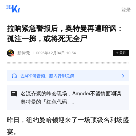
登录
拉响紧急警报后，奥特曼再遭暗讽：
孤注一掷，或将死无全尸
新智元
2025年12月04日 10:54
名流齐聚的峰会现场，Amodei不留情面嘲讽
奥特曼的「红色代码」。
昨日，纽约曼哈顿迎来了一场顶级名利场盛
宴。