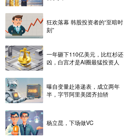
狂欢落幕 韩股投资者的“至暗时
刻”
一年砸下110亿美元，比红杉还
凶，白宫才是AI圈最猛投资人
曝自变量赴港递表，成立两年
半，字节阿里美团齐抬轿
杨立昆，下场做VC