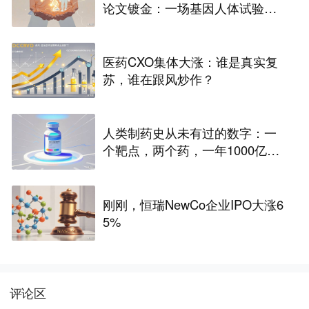
论文镀金：一场基因人体试验悲
剧
医药CXO集体大涨：谁是真实复
苏，谁在跟风炒作？
人类制药史从未有过的数字：一
个靶点，两个药，一年1000亿美
元营收
刚刚，恒瑞NewCo企业IPO大涨6
5%
评论区