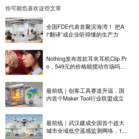
你可能也喜欢这些文章
全国FDE代表首聚滨海湾！ 把A
I“翻译”成企业听得懂的生产力
Nothing发布首款耳夹耳机Clip Pr
o，549元的价格能搅动市场吗？
丨最前线
最前线｜创客工具赛道升温，国
内首个Maker Tool行业联盟成立
最前线｜武汉建成全国首个超大
城市全域低空遥感监测网络，146
座无人机机场构建“城市智眼”