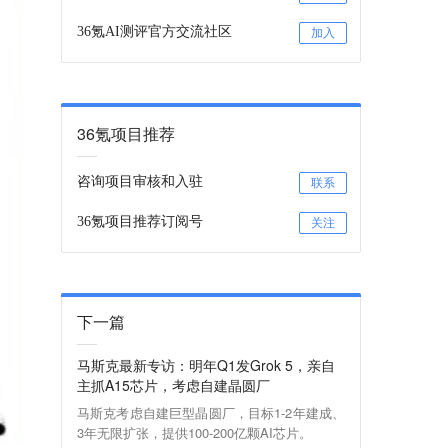
36氪AI测评官方交流社区
加入
36氪项目推荐
咨询项目审核和入驻
联系
36氪项目推荐订阅号
关注
下一篇
马斯克最新专访：明年Q1发Grok 5，亲自
主抓A15芯片，考虑自建晶圆厂
马斯克考虑自建巨型晶圆厂，目标1-2年建成、
3年无限扩张，提供100-200亿颗AI芯片。