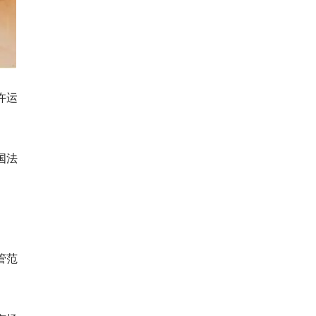
许运
国法
管范