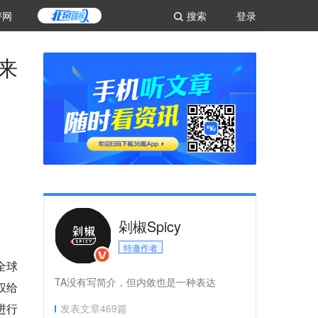
评网
搜索
登录
来
剁椒Spicy
特邀作者
全球
TA没有写简介，但内敛也是一种表达
权给
进行
发表文章
469
篇