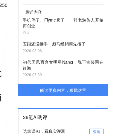
50
最近内容
手机停了、Flyme卖了，一群老魅族人开始
再创业
昨天
安踏还没接手，彪马经销商先撤了
2026-08-06
初代国风盲盒女明星Nanci，脱下古装困在
红海
2026-07-30
阅读更多内容，狠戳这里
36氪AI测评
选靠谱AI，看真实评测
查看