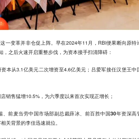
这一变革并非仓促上阵。早在2024年11月，RBI便果断向原特
通知，之后火速开启重整步伐，为资本接手扫清障碍：
资本从3.1亿美元二次增资至4.6亿美元；吕爱军接任汉堡王中
同店销售猛增10.5%，为六季度以来首次实现正增长；
瑞、前麦当劳中国市场部副总裁薛冰、前百胜中国30年资深高
字相关背景的李佳迅速就位。