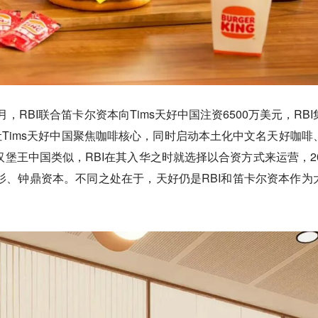
7月，RBI联合笛卡尔资本向Tims天好中国注资6500万美元，RBI
，让Tims天好中国聚焦咖啡核心，同时启动本土化中文名天好咖啡
汉堡王中国类似，RBI在其入华之时就选择以合资方式来运营，20
红杉、钟鼎资本。不同之处在于，天好仍是RBI和笛卡尔资本作为