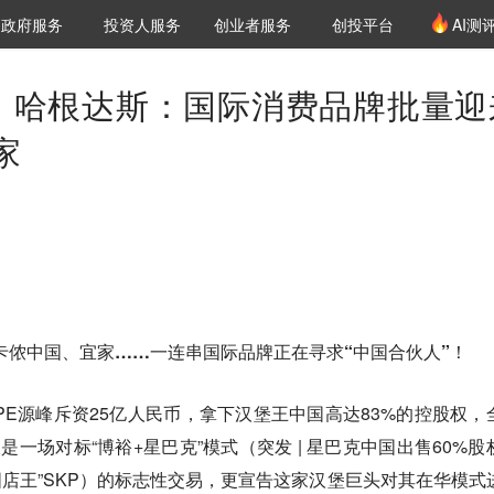
创投发布
项目推荐
核心服务
LP源计划
政府服务
投资人服务
创业者服务
创投平台
AI测
36氪Pro
VClub
VClub投资机构库
创投氪堂
城市之窗
投资机构职位推介
企业入驻
投资人认证
ta、哈根达斯：国际消费品牌批量迎
家
ee、迪卡侬中国、宜家……一连串国际品牌正在寻求“中国合伙人”！
头CPE源峰斥资25亿人民币，拿下汉堡王中国高达83%的控股权，
仅是一场对标“博裕+星巴克”模式（突发 | 星巴克中国出售60%股
国店王”SKP）的标志性交易，更宣告这家汉堡巨头对其在华模式