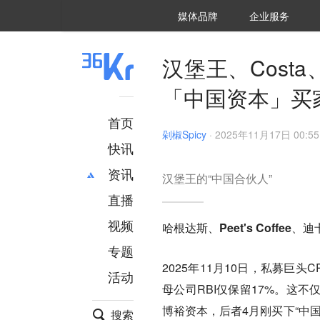
36氪Auto
数字时氪
企业号
未来消费
智能涌现
未来城市
启动Power on
媒体品牌
企业服务
企服点评
36氪出海
36氪研究院
潮生TIDE
36氪企服点评
36Kr研究院
36氪财经
职场bonus
36碳
后浪研究所
36Kr创新咨询
暗涌Waves
硬氪
氪睿研究院
汉堡王、Cos
「中国资本」买
首页
剁椒Spicy
·
2025年11月17日 00:55
快讯
资讯
汉堡王的“中国合伙人”
直播
最新
推荐
创投
财经
视频
哈根达斯、Peet's Coff
汽车
AI
专题
科技
项目推荐
2025年11月10日，私募巨
活动
专精特新
安徽
母公司RBI仅保留17%。这不
博裕资本，后者4月刚买下“中
搜索