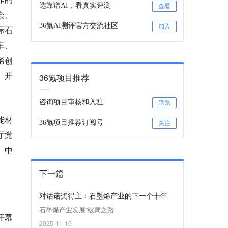
选靠谱AI，看真实评测
查看
会、
36氪AI测评官方交流社区
加入
际石
车、
烯创
、开
36氪项目推荐
咨询项目审核和入驻
联系
能材
36氪项目推荐订阅号
关注
厅党
、中
下一篇
对话诺奖得主：石墨烯产业的下一个十年
石墨烯产业发展“破局之路”
开幕
2025-11-16