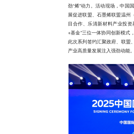
劲“烯”动力。活动现场，中国
展促进联盟、石墨烯联盟温州
目合作、乐清新材料产业投资
+基金”三位一体协同创新模式
此次系列签约汇聚政府、联盟
产业高质量发展注入强劲动能