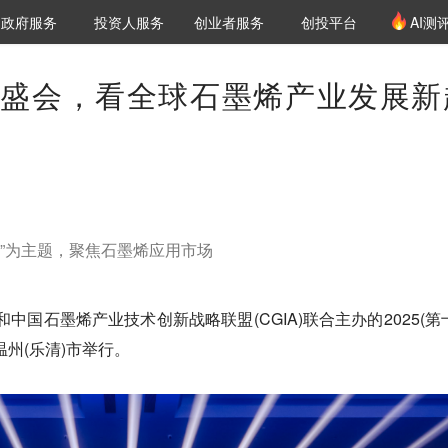
创投发布
项目推荐
核心服务
LP源计划
政府服务
投资人服务
创业者服务
创投平台
AI测
36氪Pro
VClub
VClub投资机构库
创投氪堂
城市之窗
投资机构职位推介
企业入驻
投资人认证
盛会，看全球石墨烯产业发展新
来”为主题，聚焦石墨烯应用市场
和中国石墨烯产业技术创新战略联盟(CGIA)联合主办的2025(第
州(乐清)市举行。