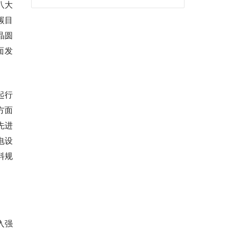
八大
碳目
晶圆
面发
起行
方面
先进
电设
料规
入强