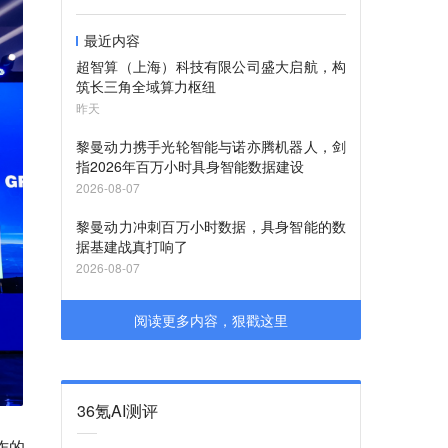
最近内容
超智算（上海）科技有限公司盛大启航，构
筑长三角全域算力枢纽
昨天
黎曼动力携手光轮智能与诺亦腾机器人，剑
指2026年百万小时具身智能数据建设
2026-08-07
黎曼动力冲刺百万小时数据，具身智能的数
据基建战真打响了
2026-08-07
阅读更多内容，狠戳这里
36氪AI测评
作的