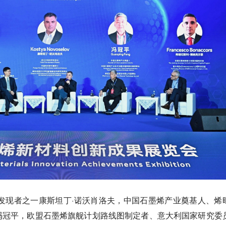
烯发现者之一康斯坦丁·诺沃肖洛夫，中国石墨烯产业奠基人、烯
冯冠平，欧盟石墨烯旗舰计划路线图制定者、意大利国家研究委