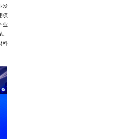
业发
用项
产业
系。
材料