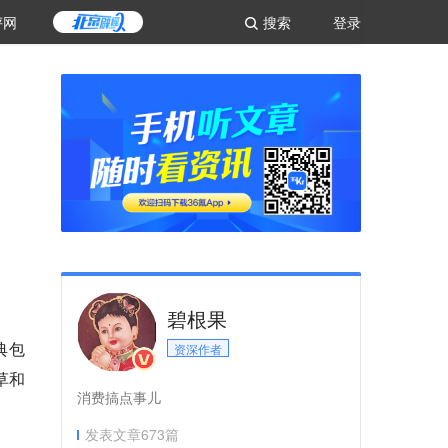
评网
搜索
登录
碧根果
典包
资深作者
草和
消费搞点事儿
发表文章
673
篇