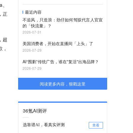
la、
最近内容
长，正
不追风，只造浪：劲仔如何驾驭代言人官宣
的「快流量」？
2026-07-31
，超
美国消费者，开始在直播间「上头」了
款，
2026-07-29
AI“围剿”传统广告，谁在"复活"出海品牌？
2026-07-29
阅读更多内容，狠戳这里
36氪AI测评
选靠谱AI，看真实评测
查看