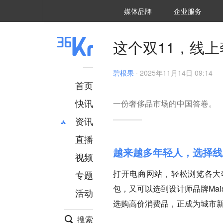
36氪Auto
数字时氪
企业号
未来消费
智能涌现
未来城市
启动Power on
媒体品牌
企业服务
企服点评
36氪出海
36氪研究院
潮生TIDE
36氪企服点评
36Kr研究院
36氪财经
职场bonus
36碳
后浪研究所
36Kr创新咨询
暗涌Waves
硬氪
氪睿研究院
这个双11，线
碧根果
·
2025年11月14日 09:14
首页
快讯
一份奢侈品市场的中国答卷。
资讯
直播
最新
推荐
越来越多年轻人，选择线
创投
财经
视频
汽车
AI
打开电商网站，轻松浏览各大奢
专题
科技
项目推荐
包，又可以选到设计师品牌Mais
活动
专精特新
安徽
选购高价消费品，正成为城市
搜索