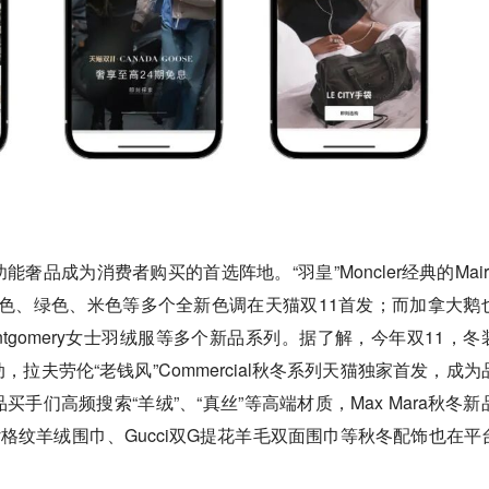
奢品成为消费者购买的首选阵地。“羽皇”Moncler经典的Mair
棕色、绿色、米色等多个全新色调在天猫双11首发；而加拿大鹅
ontgomery女士羽绒服等多个新品系列。据了解，今年双11，冬
拉夫劳伦“老钱风”Commercial秋冬系列天猫独家首发，成为
手们高频搜索“羊绒”、“真丝”等高端材质，Max Mara秋冬新
rry格纹羊绒围巾、Gucci双G提花羊毛双面围巾等秋冬配饰也在平