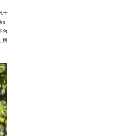
源于
店到
平台
理解