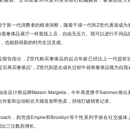
对于新一代消费者的精准洞察，随着千禧一代和Z世代逐渐成为
像逛奢侈品展厅一样逛线上店，自由无压力。既可以进行不同品
ok，也能获得新的时尚生活灵感。
球奢侈品报告指出，Z世代购买奢侈品的起点年龄已经比上一代提前近
定后再买奢侈品”，Z世代则是在成长过程中就将奢侈品视为自我
计师品牌Maison Margiela，今年再度携手Salomon推出
系列联名外套和运动鞋在天猫首发即热卖，持续打破销售记录。
ch，则凭借Empire和Brooklyn等个性系列手袋在社交媒体
同比三位数高增长。