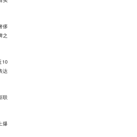
奢侈
牌之
10
表达
新联
上爆