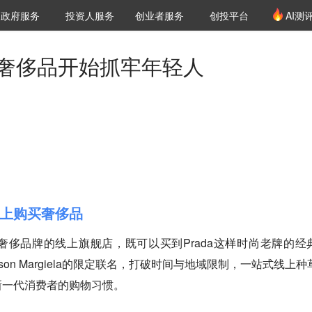
创投发布
项目推荐
核心服务
LP源计划
政府服务
投资人服务
创业者服务
创投平台
AI测
36氪Pro
VClub
VClub投资机构库
创投氪堂
城市之窗
投资机构职位推介
企业入驻
投资人认证
上奢侈品开始抓牢年轻人
上购买奢侈品
侈品牌的线上旗舰店，既可以买到Prada这样时尚老牌的经
on Margiela的限定联名，打破时间与地域限制，一站式线上种
新一代消费者的购物习惯。