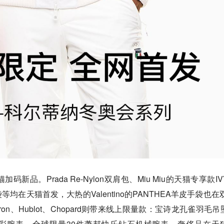
品。Prada Re-Nylon双肩包、Miu Miu的天猫专享款IV
提袋等均在天猫首发，大热的Valentino的PANTHEA羊皮手袋也在
ron、Hublot、Chopard则带来线上限量款：宝诗龙孔雀羽毛吊
霓彩腕表、全球限量30件萧邦快乐钻石机械腕表，奢侈品在天