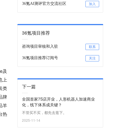
36氪AI测评官方交流社区
加入
36氪项目推荐
咨询项目审核和入驻
联系
36氪项目推荐订阅号
关注
e及
也上
下一篇
装类
品牌
全国首家7S店开业，人形机器人加速商业
化，线下体系成关键？
品羊
不管买不买，都先去逛下。
台热
2025-11-14