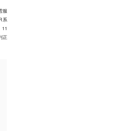
雪服
R系
11
列正