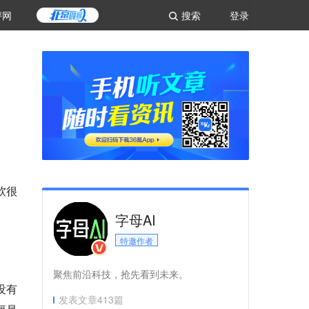
评网
搜索
登录
软很
字母AI
特邀作者
聚焦前沿科技，抢先看到未来。
没有
发表文章
413
篇