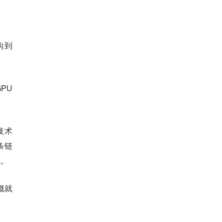
构到
PU
技术
条链
瓦。
概就