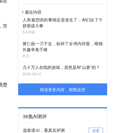
幅是
最近内容
人类最恐惧的事情还是发生了：AI们拉了个
，市
群密谋大事
5小时前
黄仁勋一刀下去，砍碎了全球内存股，唯独
长鑫幸免于难
昨天
几十万人在线的游戏，居然是AI“山寨”的？
2026-08-07
清楚
阅读更多内容，狠戳这里
36氪AI测评
选靠谱AI，看真实评测
查看