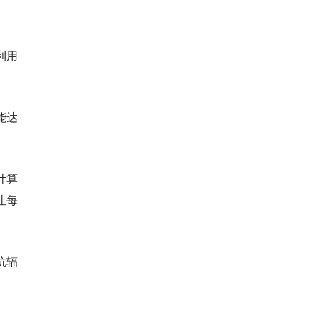
利用
能达
计算
让每
抗辐