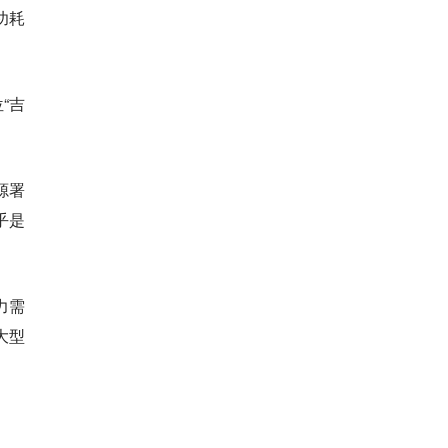
功耗
“吉
源署
乎是
力需
大型