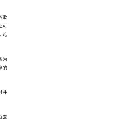
谷歌
证可
，论
名为
率的
射并
就去