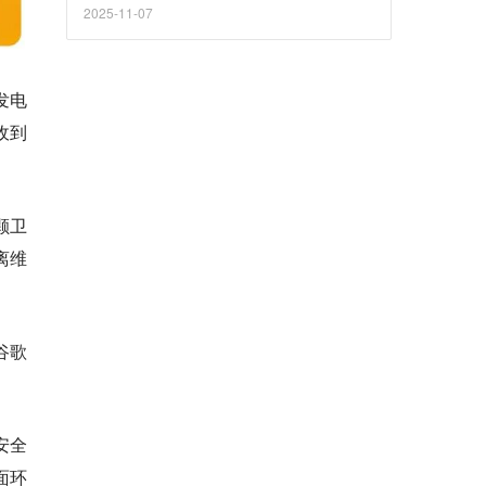
降息是在助长泡沫 美股将迎来“最后的盛宴”
2025-11-07
发电
收到
颗卫
离维
谷歌
安全
面环