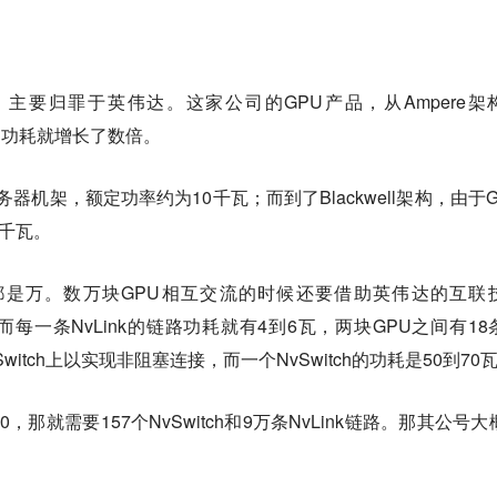
主要归罪于英伟达。这家公司的GPU产品，从Ampere架
4年，功耗就增长了数倍。
服务器机架，额定功率约为10千瓦；而到了Blackwell架构，由于G
0千瓦。
都是万。数万块GPU相互交流的时候还要借助英伟达的互联
。而每一条NvLink的链路功耗就有4到6瓦，两块GPU之间有18
Switch上以实现非阻塞连接，而一个NvSwitch的功耗是50到70
，那就需要157个NvSwitch和9万条NvLink链路。那其公号大
。