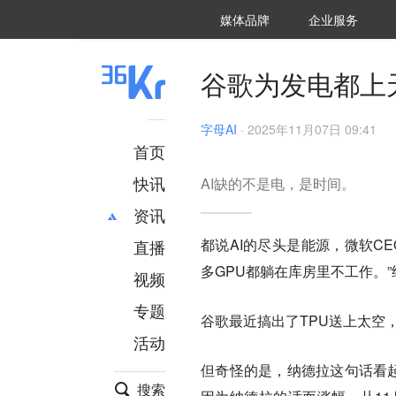
36氪Auto
数字时氪
企业号
未来消费
智能涌现
未来城市
启动Power on
媒体品牌
企业服务
企服点评
36氪出海
36氪研究院
潮生TIDE
36氪企服点评
36Kr研究院
36氪财经
职场bonus
36碳
后浪研究所
36Kr创新咨询
暗涌Waves
硬氪
氪睿研究院
谷歌为发电都上
字母AI
·
2025年11月07日 09:41
首页
快讯
AI缺的不是电，是时间。
资讯
都说AI的尽头是能源，微软C
直播
最新
推荐
多GPU都躺在库房里不工作。
创投
财经
视频
汽车
AI
专题
谷歌最近搞出了TPU送上太空
科技
项目推荐
活动
专精特新
安徽
但奇怪的是，纳德拉这句话看
搜索