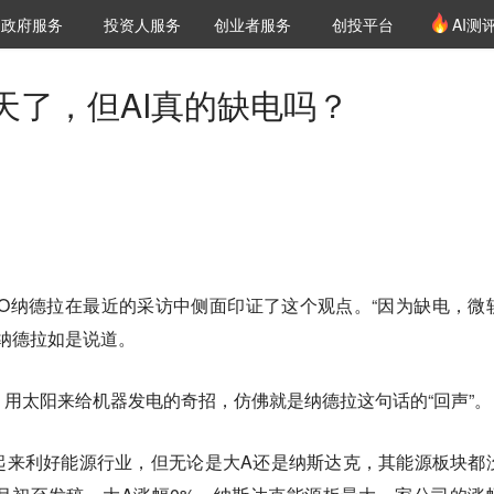
创投发布
项目推荐
核心服务
LP源计划
政府服务
投资人服务
创业者服务
创投平台
AI测
36氪Pro
VClub
VClub投资机构库
创投氪堂
城市之窗
投资机构职位推介
企业入驻
投资人认证
天了，但AI真的缺电吗？
EO纳德拉在最近的采访中侧面印证了这个观点。“因为缺电，微
”纳德拉如是说道。
，用太阳来给机器发电的奇招，仿佛就是纳德拉这句话的“回声”。
起来利好能源行业，但无论是大A还是纳斯达克，其能源板块都