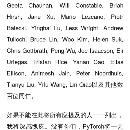
Geeta Chauhan, Will Constable, Briah
Hirsh, Jane Xu, Mario Lezcano, Piotr
Balecki, Yinghai Lu, Less Wright, Andrew
Tulloch, Bruce Lin, Woo Kim, Helen Suk,
Chris Gottbrath, Peng Wu, Joe Isaacson, Eli
Uriegas, Tristan Rice, Yanan Cao, Elias
Ellison, Animesh Jain, Peter Noordhuis,
Tianyu Liu, Yifu Wang, Lin Qiao以及其他数
百位同仁。
如果不能在此将所有应提及的人一一列出，
我将深感愧疚。没有你们，PyTorch将一无