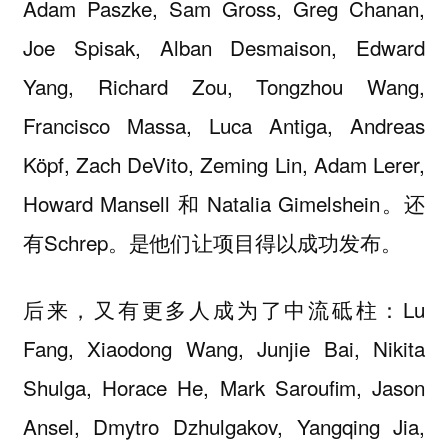
Adam Paszke, Sam Gross, Greg Chanan,
Joe Spisak, Alban Desmaison, Edward
Yang, Richard Zou, Tongzhou Wang,
Francisco Massa, Luca Antiga, Andreas
Köpf, Zach DeVito, Zeming Lin, Adam Lerer,
Howard Mansell 和 Natalia Gimelshein。还
有Schrep。是他们让项目得以成功发布。
后来，又有更多人成为了中流砥柱：Lu
Fang, Xiaodong Wang, Junjie Bai, Nikita
Shulga, Horace He, Mark Saroufim, Jason
Ansel, Dmytro Dzhulgakov, Yangqing Jia,