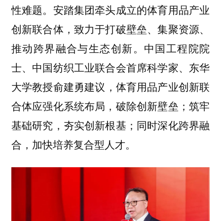
性难题。安踏集团牵头成立的体育用品产业
创新联合体，致力于打破壁垒、集聚资源、
推动跨界融合与生态创新。
中国工程院院
士、中国纺织工业联合会首席科学家、东华
建议，体育用品产业创新联
大学教授俞建勇
合体应强化系统布局，破除创新壁垒；筑牢
基础研究，夯实创新根基；同时深化跨界融
合，加快培养复合型人才。