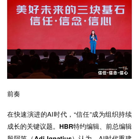
前奏
在快速演进的AI时代，“信任”成为组织持续
成长的关键议题。
HBR特约编辑、前总编辑
认为，AI时代重建
殷阿笛（Adi Ignatius）