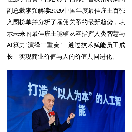
解读2025中国年度最佳雇主百强
副总裁李强
入围榜单并分析了雇佣关系的最新趋势，表
示未来的最佳雇主能够从容指挥人类智慧与
AI算力“演绎二重奏”，通过技术赋能员工成
长，实现商业价值与人的价值共同进化。