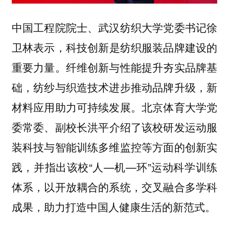
中国工程院院士、武汉纺织大学党委书记徐
表示，科技创新是纺织服装品牌建设的
卫林
重要力量。纤维创新与性能提升夯实品牌基
础，纺纱与织造技术进步推动品牌升级，新
材料应用助力可持续发展。
北京体育大学党
介绍了该校研发运动服
委常委、副校长洪平
装科技与智能训练多维监控等方面的创新实
践，并指出该校“人—机—环”运动科学训练
体系，以开放耦合的系统，交叉融合多学科
成果，助力打造中国人健康生活的新范式。