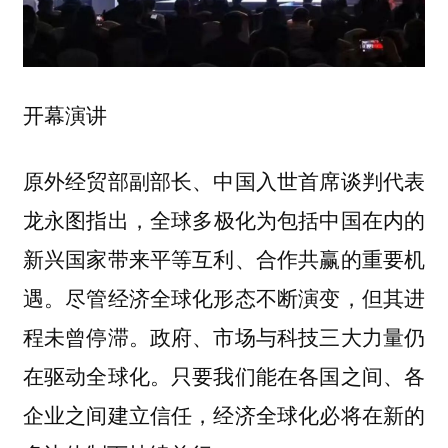
开幕演讲
原外经贸部副部长、中国入世首席谈判代表
指出，全球多极化为包括中国在内的
龙永图
新兴国家带来平等互利、合作共赢的重要机
遇。尽管经济全球化形态不断演变，但其进
程未曾停滞。政府、市场与科技三大力量仍
在驱动全球化。只要我们能在各国之间、各
企业之间建立信任，经济全球化必将在新的