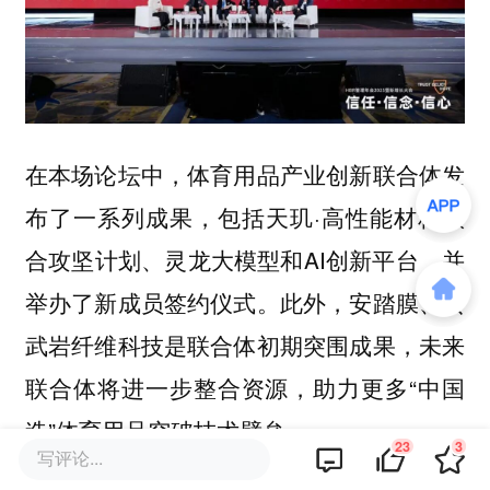
在本场论坛中，体育用品产业创新联合体发
布了一系列成果，包括天玑·高性能材料联
合攻坚计划、灵龙大模型和AI创新平台，并
举办了新成员签约仪式。此外，安踏膜、玄
武岩纤维科技是联合体初期突围成果，未来
联合体将进一步整合资源，助力更多“中国
造”体育用品突破技术壁垒。
23
3
写评论...