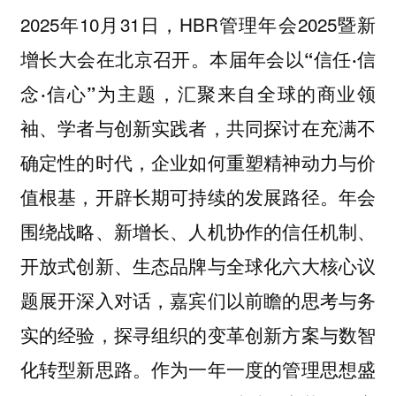
2025年10月31日，HBR管理年会2025暨新
增长大会在北京召开。本届年会以
“信任·信
为主题，汇聚来自全球的商业领
念·信心”
袖、学者与创新实践者，共同探讨在充满不
确定性的时代，企业如何重塑精神动力与价
值根基，开辟长期可持续的发展路径。年会
围绕战略、新增长、人机协作的信任机制、
开放式创新、生态品牌与全球化六大核心议
题展开深入对话，嘉宾们以前瞻的思考与务
实的经验，探寻组织的变革创新方案与数智
化转型新思路。作为一年一度的管理思想盛