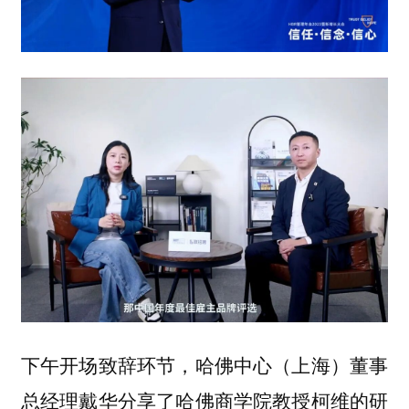
下午开场致辞环节，
哈佛中心（上海）董事
分享了哈佛商学院教授柯维的研
总经理戴华