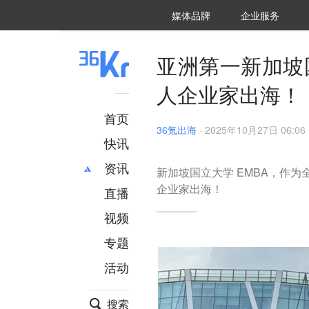
36氪Auto
数字时氪
企业号
未来消费
智能涌现
未来城市
启动Power on
媒体品牌
企业服务
企服点评
36氪出海
36氪研究院
潮生TIDE
36氪企服点评
36Kr研究院
36氪财经
职场bonus
36碳
后浪研究所
36Kr创新咨询
暗涌Waves
硬氪
氪睿研究院
亚洲第一新加坡
人企业家出海！
首页
36氪出海
·
2025年10月27日 06:06
快讯
资讯
新加坡国立大学 EMBA，作
企业家出海！
直播
最新
推荐
创投
财经
视频
汽车
AI
专题
科技
项目推荐
活动
专精特新
安徽
搜索