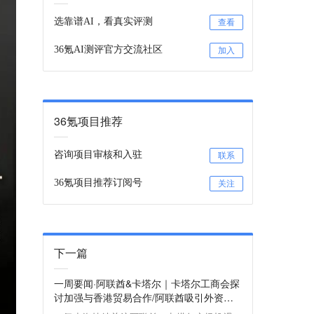
选靠谱AI，看真实评测
查看
36氪AI测评官方交流社区
加入
36氪项目推荐
咨询项目审核和入驻
联系
36氪项目推荐订阅号
关注
下一篇
一周要闻·阿联酋&卡塔尔｜卡塔尔工商会探
讨加强与香港贸易合作/阿联酋吸引外资总
额达456亿美元