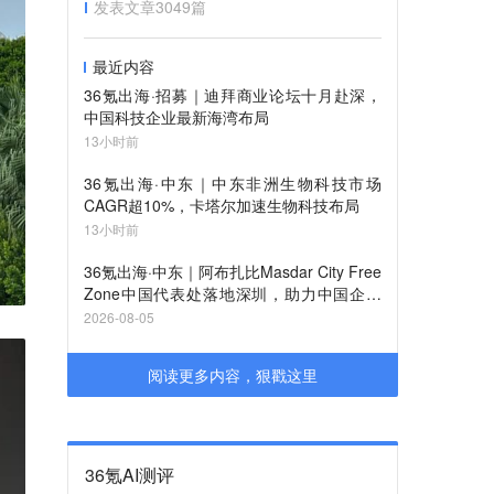
发表文章
3049
篇
最近内容
36氪出海·招募｜迪拜商业论坛十月赴深，
中国科技企业最新海湾布局
13小时前
36氪出海·中东｜中东非洲生物科技市场
CAGR超10%，卡塔尔加速生物科技布局
13小时前
36氪出海·中东｜阿布扎比Masdar City Free
Zone中国代表处落地深圳，助力中国企业
布局中东市场
2026-08-05
阅读更多内容，狠戳这里
36氪AI测评