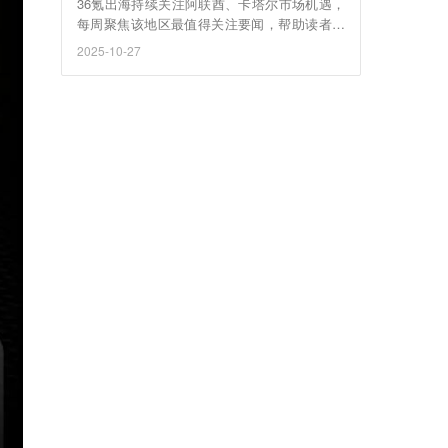
36氪出海持续关注阿联酋、卡塔尔市场机遇，
每周聚焦该地区最值得关注要闻，帮助读者把
握出海商机。
2025-10-27