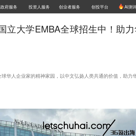
创投发布
项目推荐
核心服务
LP源计划
政府服务
投资人服务
创业者服务
创投平台
AI测
36氪Pro
VClub
VClub投资机构库
创投氪堂
城市之窗
投资机构职位推介
企业入驻
投资人认证
国立大学EMBA全球招生中！助力
为全球华人企业家的精神家园，以中文弘扬人类共通的价值，助力