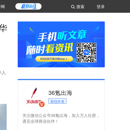
评网
搜索
登录
华
华人
36氪出海
新锐作者
关注微信公众号36氪出海，加入万人社群，
遇见全球商业伙伴！