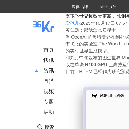
36氪Auto
数字时氪
企业号
未来消费
智能涌现
未来城市
启动Power on
媒体品牌
企业服务
企服点评
36氪出海
36氪研究院
潮生TIDE
36氪企服点评
36Kr研究院
36氪财经
职场bonus
36碳
后浪研究所
36Kr创新咨询
暗涌Waves
硬氪
氪睿研究院
李飞飞世界模型大更新， 实时生
爱范儿
·
2025年10月17日 07:57
黄仁勋：那我怎么卖显卡
当 OpenAI 的奥特曼还在到处
李飞飞的实验室 The World 
首页
的实时世界生成模型。
和九月中旬发布的图生世界 Ma
快讯
以在单块 H100 GPU 上高
资讯
目前，RTFM 已经作为研究预
直播
最新
推荐
创投
财经
视频
汽车
AI
专题
科技
项目推荐
活动
专精特新
安徽
搜索