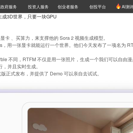
创投发布
项目推荐
核心服务
LP源计划
政府服务
投资人服务
创业者服务
创投平台
AI测
36氪Pro
VClub
VClub投资机构库
创投氪堂
城市之窗
投资机构职位推介
企业入驻
投资人认证
成3D世界，只要一块GPU
买显卡 、买算力，来支撑他的 Sora 2 视频生成模型。
Labs，用一张显卡就能运行一个世界。他们今天发布了一项名为 RTFM (R
rble 不同，RTFM 不仅是用一张照片，生成一个我们可以自由漫
效运行，并且实时生成
。
览版正式发布，并提供了 Demo 可以亲自去试试。