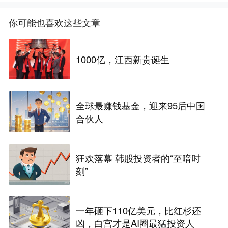
你可能也喜欢这些文章
1000亿，江西新贵诞生
全球最赚钱基金，迎来95后中国
合伙人
狂欢落幕 韩股投资者的“至暗时
刻”
一年砸下110亿美元，比红杉还
凶，白宫才是AI圈最猛投资人