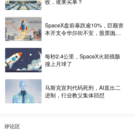
收，谁来买单？
SpaceX盘前暴跌逾10%，巨额资
本开支令华尔街不安，股票抛
售“难以抗拒”
每秒2.4公里，SpaceX火箭残骸
撞上月球了
马斯克宣判代码死刑，AI直出二
进制，行业教父集体回怼
评论区