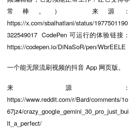
常棒。） 来源：
https://x.com/sbalhatlani/status/1977501190
322549017 CodePen 可运行的体验链接：
https://codepen.io/DiNaSoR/pen/WbrEELE
一个能无限流刷视频的抖音 App 网页版。
来源：
https://www.reddit.com/r/Bard/comments/1o
67jz4/crazy_google_gemini_30_pro_just_bui
lt_a_perfect/