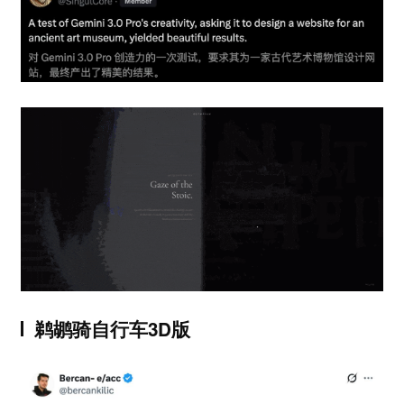
鹈鹕骑自行车3D版