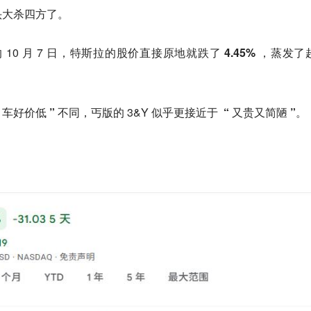
头大杀四方了。
10 月 7 日，
特斯拉的股价直接原地就跌了 4.45% ，蒸发了
 车好价低 ”
不同，丐版的 3&Y 似乎更接近于
“ 又贵又简陋 ”
。