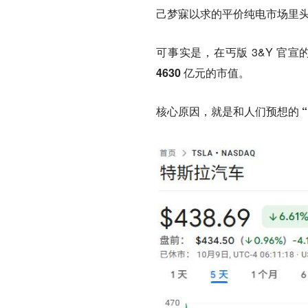
己梦寐以求的
平价纯电市场
里
可事实是，在丐版 3&Y 官宣的 
4630 亿元的市值。
核心原因，就是和人们预想的
“