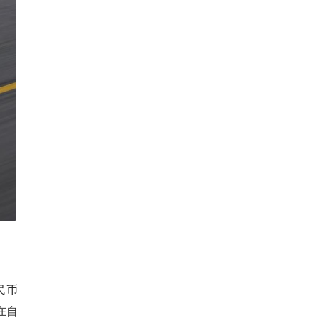
民币
在自