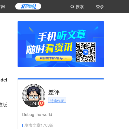
评网
搜索
登录
del
差评
特邀作者
标准版
Debug the world
发表文章
1703
篇