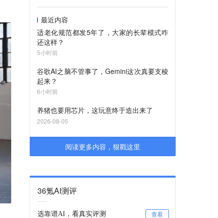
最近内容
适老化规范都发5年了，大家的长辈模式咋
还这样？
5小时前
谷歌AI之脑不管事了，Gemini这次真要支棱
起来？
6小时前
养猪也要用芯片，这玩意终于造出来了
2026-08-05
阅读更多内容，狠戳这里
36氪AI测评
选靠谱AI，看真实评测
查看