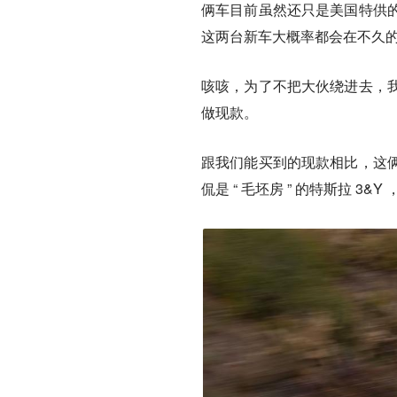
俩车目前虽然还只是
美国特供
这两台新车
大概率都会在不久
咳咳，为了不把大伙绕进去，
做
现款
。
跟我们能买到的现款相比，这
侃是 “ 毛坯房 ” 的特斯拉 3&Y 