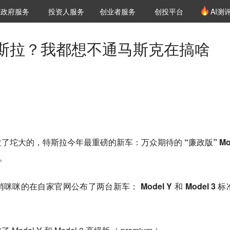
创投发布
项目推荐
核心服务
LP源计划
政府服务
投资人服务
创业者服务
创投平台
AI测
36氪Pro
VClub
VClub投资机构库
创投氪堂
城市之窗
投资机构职位推介
企业入驻
投资人认证
斯拉？我都想不通马斯克在搞啥
拉了坨大的，特斯拉今年最重磅的新车：万众期待的
“廉政版” Mo
。
悄咪咪的在自家官网公布了两台新车：
Model Y 和 Model 3 