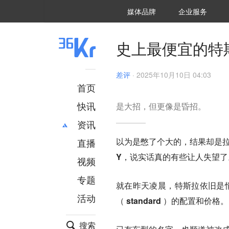
36氪Auto
数字时氪
企业号
未来消费
智能涌现
未来城市
启动Power on
媒体品牌
企业服务
企服点评
36氪出海
36氪研究院
潮生TIDE
36氪企服点评
36Kr研究院
36氪财经
职场bonus
36碳
后浪研究所
36Kr创新咨询
暗涌Waves
硬氪
氪睿研究院
史上最便宜的特
差评
·
2025年10月10日 04:03
首页
快讯
是大招，但更像是昏招。
资讯
以为是憋了个大的，结果却是
直播
最新
推荐
Y
，说实话真的有些让人失望了
创投
财经
视频
汽车
AI
专题
就在昨天凌晨，特斯拉依旧是
科技
项目推荐
活动
专精特新
安徽
（ standard ）
的配置和价格。
搜索