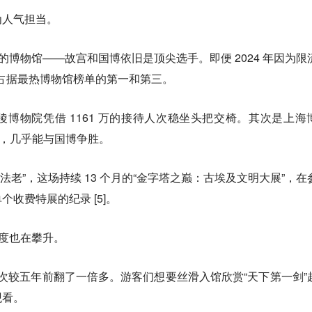
为人气担当。
的博物馆——故宫和国博依旧是顶尖选手。即便 2024 年因为限
它们仍占据最热博物馆榜单的第一和第三。
博物院凭借 1161 万的接待人次稳坐头把交椅。其次是上海
0 万，几乎能与国博争胜。
及法老”，这场持续 13 个月的“金字塔之巅：古埃及文明大展”，在
收费特展的纪录 [5]。
热度也在攀升。
观人次较五年前翻了一倍多。游客们想要丝滑入馆欣赏“天下第一剑”
观看。