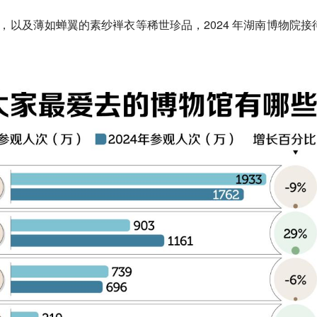
奇，以及薄如蝉翼的素纱褝衣等稀世珍品，2024 年湖南博物院接