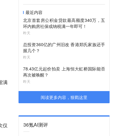
最近内容
北京首套房公积金贷款最高额度340万，五
环内购房社保或纳税满一年即可！
昨天
总投资360亿的广州旧改 香港郑氏家族还手
握几个？
昨天
78.43亿元起价拍卖 上海恒大虹桥国际能否
再次被唤醒？
馆满
昨天
阅读更多内容，狠戳这里
36氪AI测评
次仅