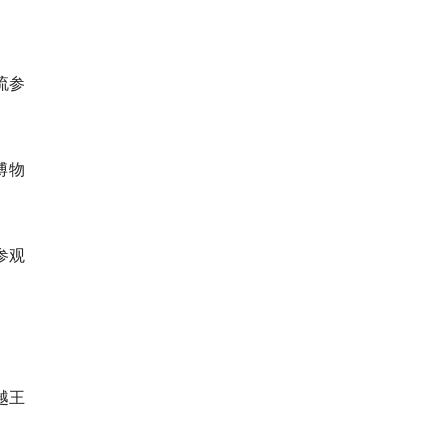
流参
博物
参观
越王