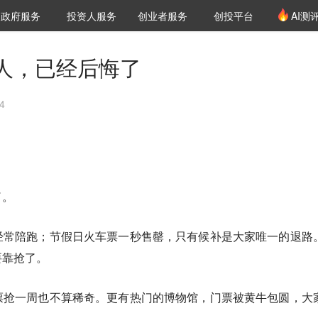
创投发布
项目推荐
核心服务
LP源计划
政府服务
投资人服务
创业者服务
创投平台
AI测
36氪Pro
VClub
VClub投资机构库
创投氪堂
城市之窗
投资机构职位推介
企业入驻
投资人认证
人，已经后悔了
4
了。
经常陪跑；节假日火车票一秒售罄，只有候补是大家唯一的退路
要靠抢了。
票抢一周也不算稀奇。更有热门的博物馆，门票被黄牛包圆，大