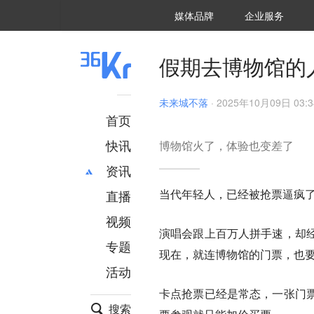
36氪Auto
数字时氪
企业号
未来消费
智能涌现
未来城市
启动Power on
媒体品牌
企业服务
企服点评
36氪出海
36氪研究院
潮生TIDE
36氪企服点评
36Kr研究院
36氪财经
职场bonus
36碳
后浪研究所
36Kr创新咨询
暗涌Waves
硬氪
氪睿研究院
假期去博物馆的
未来城不落
·
2025年10月09日 03:3
首页
快讯
博物馆火了，体验也变差了
资讯
当代年轻人，已经被抢票逼疯
直播
最新
推荐
创投
财经
视频
演唱会跟上百万人拼手速，却
汽车
AI
专题
现在，就连博物馆的门票，也
科技
项目推荐
活动
专精特新
安徽
卡点抢票已经是常态，一张门
搜索