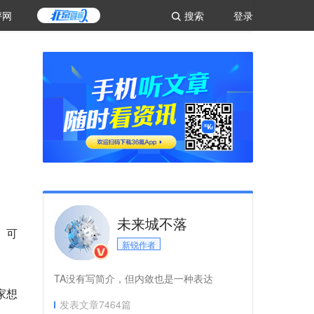
评网
搜索
登录
未来城不落
。可
新锐作者
TA没有写简介，但内敛也是一种表达
家想
发表文章
7464
篇