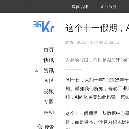
36氪Auto
数字时氪
企业号
未来消费
智能涌现
未来城市
启动Power on
媒体品牌
企业服务
企服点评
36氪出海
36氪研究院
潮生TIDE
36氪企服点评
36Kr研究院
36氪财经
职场bonus
36碳
后浪研究所
36Kr创新咨询
暗涌Waves
硬氪
氪睿研究院
这个十一假期，A
锦缎
·
2025年10月09日 02:35
首页
快讯
人类的假日，不过是AI加速的
资讯
“AI一日，人间十年”，202
直播
最新
推荐
知。诚如我们所知，每轮工业
创投
财经
视频
汽车
AI
想，AI的体感竟如此迅猛，宛
专题
科技
项目推荐
活动
专精特新
安徽
这个十一假期里，从数据中心基
进，而是资本、计算力和地缘竞争的
搜索