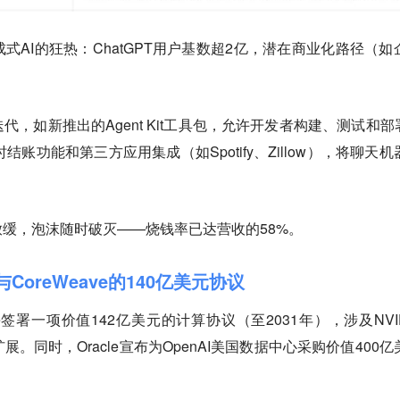
式AI的狂热：ChatGPT用户基数超2亿，潜在商业化路径（如
，如新推出的Agent Kit工具包，允许开发者构建、测试和部署
时结账功能和第三方应用集成（如Spotify、Zillow），将聊天机
缓，泡沫随时破灭——烧钱率已达营收的58%。
与CoreWeave的140亿美元协议
ave签署一项价值142亿美元的计算协议（至2031年），涉及NVID
扩展。同时，Oracle宣布为OpenAI美国数据中心采购价值400亿