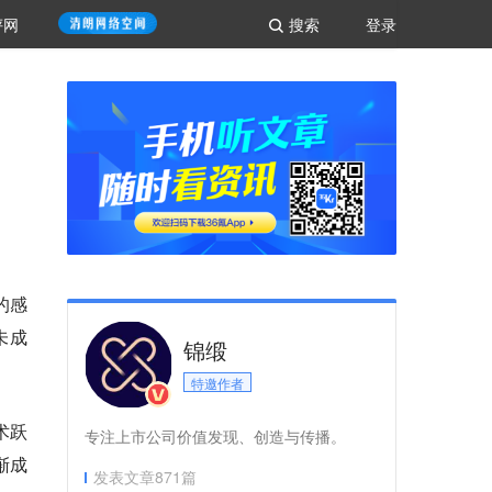
评网
搜索
登录
的感
未成
锦缎
特邀作者
术跃
专注上市公司价值发现、创造与传播。
渐成
发表文章
871
篇