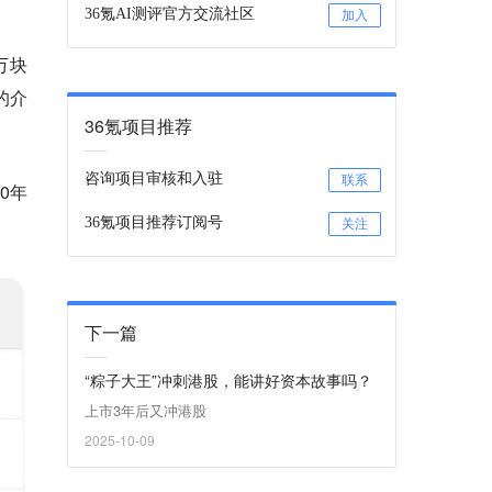
36氪AI测评官方交流社区
加入
万块
的介
36氪项目推荐
咨询项目审核和入驻
联系
0年
36氪项目推荐订阅号
关注
下一篇
“粽子大王”冲刺港股，能讲好资本故事吗？
上市3年后又冲港股
2025-10-09