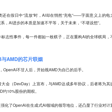
还在假日中“流放”时，AI却在悄然“充电”——字面意义上的电
系，AI进步的本质是加速不平等，关于未来，“不堪设想”。
标志性事件，每一件都如一枚棋子，正在重构AI的全球棋局，
nAI与AMD的芯片联姻
，OpenAI不甘人后，开始视AMD为自己的后手。
开发者大会（DevDay）上宣布，与AMD达成多年协议，后者将为其
MD约10%股份的期权。
强化了OpenAI在生成式AI领域的领导地位，还凸显了行业对计