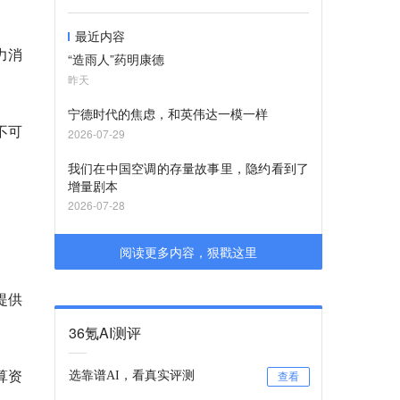
最近内容
力消
“造雨人”药明康德
昨天
宁德时代的焦虑，和英伟达一模一样
不可
2026-07-29
我们在中国空调的存量故事里，隐约看到了
增量剧本
2026-07-28
阅读更多内容，狠戳这里
提供
36氪AI测评
算资
选靠谱AI，看真实评测
查看