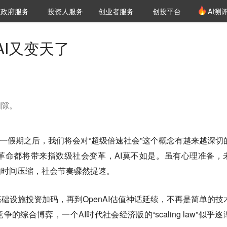
创投发布
项目推荐
核心服务
LP源计划
政府服务
投资人服务
创业者服务
创投平台
AI测
36氪Pro
VClub
VClub投资机构库
创投氪堂
城市之窗
投资机构职位推介
企业入驻
投资人认证
I又变天了
间隙。
5年十一假期之后，我们将会对“超级倍速社会”这个概念有越来越深切
革命都将带来指数级社会变革，AI莫不如是。虽有心理准备，
如时间压缩，社会节奏骤然提速。
础设施投资加码，再到OpenAI估值神话延续，不再是简单的技
综合博弈，一个AI时代社会经济版的“scaling law”似乎逐