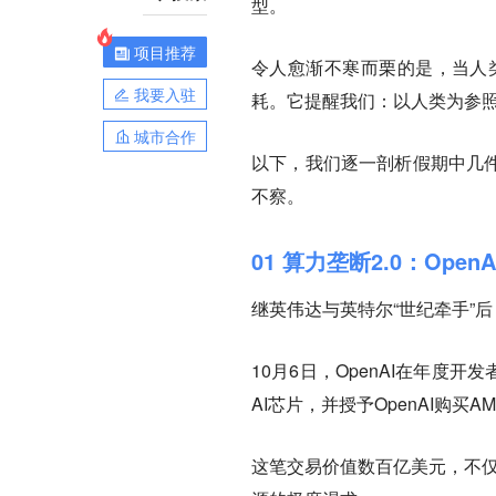
型。
项目推荐
令人愈渐不寒而栗的是，当人类
我要入驻
耗。它提醒我们：以人类为参照
城市合作
以下，我们逐一剖析假期中几件
不察。
01 算力垄断2.0：Ope
继英伟达与英特尔“世纪牵手”后
10月6日，OpenAI在年度
AI芯片，并授予OpenAI购买A
这笔交易价值数百亿美元，不仅