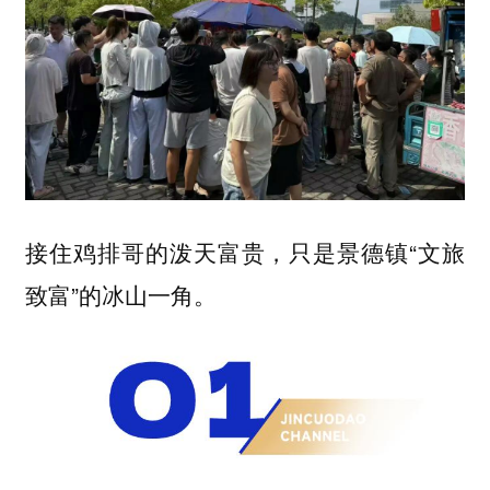
接住鸡排哥的泼天富贵，只是景德镇“文旅
致富”的冰山一角。