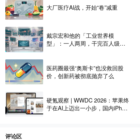
大厂医疗AI战，开始“卷”减重
戴宗宏和他的「工业世界模
型」：一人两周，干完百人级定
制化“累活”
医药圈最强“奥斯卡”也没救回股
价，创新药被彻底抛弃了么
硬氪观察 | WWDC 2026：苹果终
于在AI上迈出一小步，国内iPhon
e还是用不上
评论区