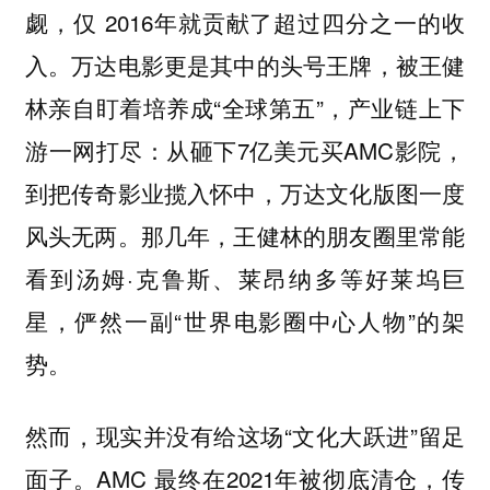
觑，仅 2016年就贡献了超过四分之一的收
入。万达电影更是其中的头号王牌，被王健
林亲自盯着培养成“全球第五”，产业链上下
游一网打尽：从砸下7亿美元买AMC影院，
到把传奇影业揽入怀中，万达文化版图一度
风头无两。那几年，王健林的朋友圈里常能
看到汤姆·克鲁斯、莱昂纳多等好莱坞巨
星，俨然一副“世界电影圈中心人物”的架
势。
然而，现实并没有给这场“文化大跃进”留足
面子。AMC 最终在2021年被彻底清仓，传