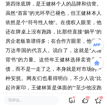
第四张底牌，是王健林个人的品牌和信誉。
虽然“首富”的光环早已褪色，但王健林本人
依然是个“符号性人物”。在债权人眼里，他
还在牌桌上没有跑路，比那些直接“躺平”的
房企老板靠谱得多；在合作方眼里，他还是
万达帝国的代言人。说白了，这就是“人格
背书”的力量。这些年王健林选择卖资产还
债，而不是一走了之，本身就是对市场的一
种安抚。网友们也看得明白，不少人说“比
起许家印，王健林算是体面的”“至少他没跑
路，还在卖资产还债”。可这张牌如今也在
1
51
19
写评论...
褪色，一纸限高令下来，个人信誉难免受影