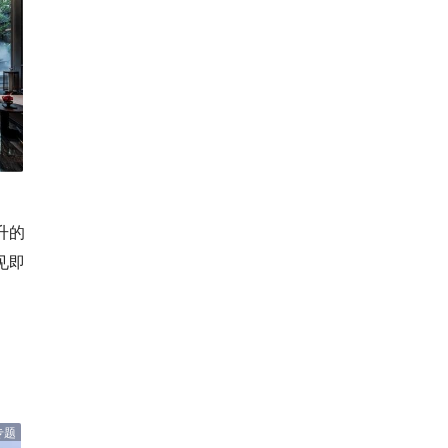
升的
见即
专题