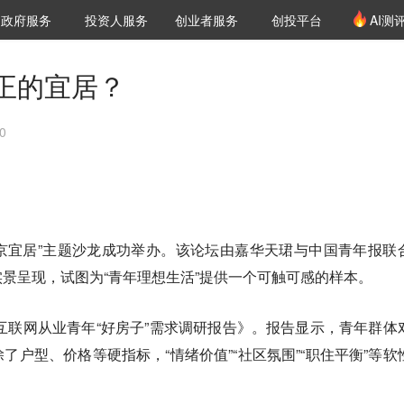
创投发布
项目推荐
核心服务
LP源计划
政府服务
投资人服务
创业者服务
创投平台
AI测
36氪Pro
VClub
VClub投资机构库
创投氪堂
城市之窗
投资机构职位推介
企业入驻
投资人认证
正的宜居？
0
北京宜居”主题沙龙成功举办。该论坛由嘉华天珺与中国青年报联
景呈现，试图为“青年理想生活”提供一个可触可感的样本。
京互联网从业青年“好房子”需求调研报告》。报告显示，青年群体
了户型、价格等硬指标，“情绪价值”“社区氛围”“职住平衡”等软