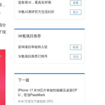
选靠谱AI，看真实评测
查看
容，
。
36氪AI测评官方交流社区
加入
园分
了现
36氪项目推荐
咨询项目审核和入驻
联系
36氪项目推荐订阅号
关注
下一篇
iPhone 17 A19芯片单核性能碾压桌面CP
U，登顶PassMark
A19 可谓当下最快的 CPU