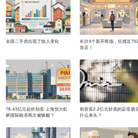
全国二手房出现了惊人变化
长沙3个新开商场，狂揽近70
首店！
78.43亿元起价拍卖 上海恒大虹
前首富2.2亿元抄底的宓亚酒
桥国际能否再次被唤醒？
什么来头？