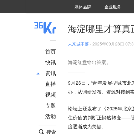
36氪Auto
数字时氪
企业号
未来消费
智能涌现
未来城市
启动Power on
媒体品牌
企业服务
企服点评
36氪出海
36氪研究院
潮生TIDE
36氪企服点评
36Kr研究院
36氪财经
职场bonus
36碳
后浪研究所
36Kr创新咨询
暗涌Waves
硬氪
氪睿研究院
海淀哪里才算真
未来城不落
·
2025年09月28日 07:3
首页
快讯
海淀红盘给出答案。
资讯
9月26日，“青年发展型城市
直播
最新
推荐
办，从调研发布、资源对接到实
创投
财经
视频
汽车
AI
专题
论坛上还发布了《2025年北
科技
项目推荐
活动
专精特新
安徽
住价值的判断正悄然转变——除
度逐渐成为关键。
搜索