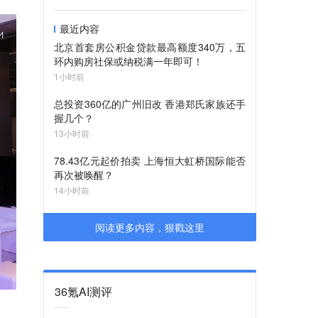
最近内容
北京首套房公积金贷款最高额度340万，五
环内购房社保或纳税满一年即可！
1小时前
总投资360亿的广州旧改 香港郑氏家族还手
握几个？
13小时前
78.43亿元起价拍卖 上海恒大虹桥国际能否
再次被唤醒？
14小时前
阅读更多内容，狠戳这里
36氪AI测评