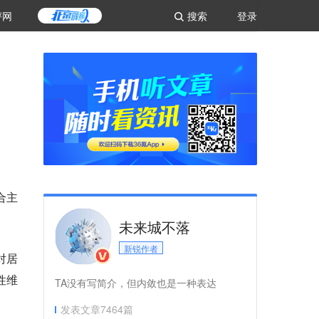
评网
搜索
登录
合主
未来城不落
新锐作者
对居
性维
TA没有写简介，但内敛也是一种表达
发表文章
7464
篇