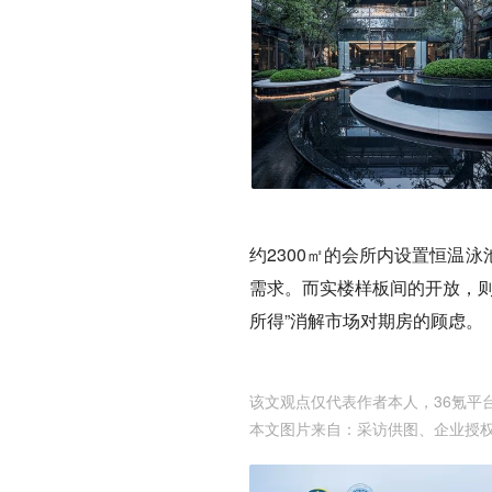
约2300㎡的会所内设置恒温
需求。而实楼样板间的开放，则
所得”消解市场对期房的顾虑。
该文观点仅代表作者本人，36氪平
本文图片来自：
采访供图
、
企业授