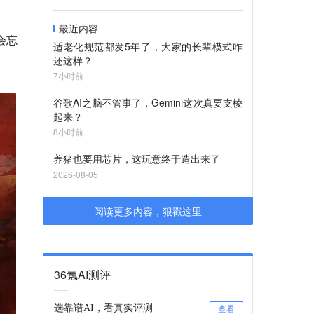
最近内容
会忘
适老化规范都发5年了，大家的长辈模式咋
还这样？
7小时前
谷歌AI之脑不管事了，Gemini这次真要支棱
起来？
8小时前
养猪也要用芯片，这玩意终于造出来了
2026-08-05
阅读更多内容，狠戳这里
36氪AI测评
选靠谱AI，看真实评测
查看