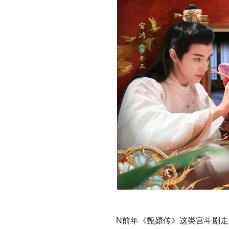
N前年《甄嬛传》这类宫斗剧走