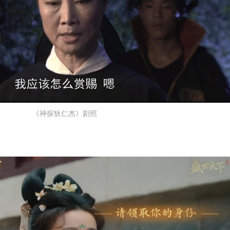
《神探狄仁杰》剧照
。