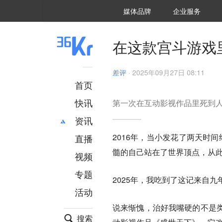
36氪Auto
数字时氪
企业号
未来消费
智能涌现
未来城市
启动Power on
媒体品牌
企业服务
企服点评
36氪出海
36氪研究院
潮生TIDE
36氪企服点评
36Kr研究院
36氪财经
职场bonus
36碳
后浪研究所
36Kr创新咨询
暗涌Waves
硬氪
氪睿研究院
在这款宫斗游戏
差评
·
2025年09月27日 08:11
首页
快讯
第一次在互动影视作品里死到
资讯
2016年，当小发花了两天时
直播
最新
推荐
髓的自己站在了世界顶点，从
创投
财经
视频
汽车
AI
专题
2025年，我吃到了这记来自九
科技
项目推荐
活动
专精特新
安徽
说来惭愧，治好我嘴硬的不是
搜索