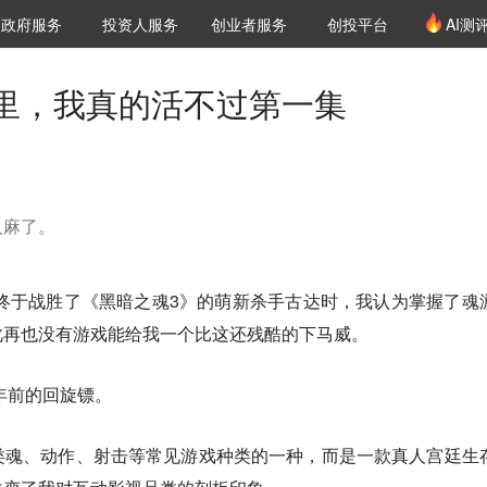
创投发布
项目推荐
核心服务
LP源计划
政府服务
投资人服务
创业者服务
创投平台
AI测
36氪Pro
VClub
VClub投资机构库
创投氪堂
城市之窗
投资机构职位推介
企业入驻
投资人认证
里，我真的活不过第一集
人麻了。
间终于战胜了《黑暗之魂3》的萌新杀手古达时，我认为掌握了魂
此再也没有游戏能给我一个比这还残酷的下马威。
年前的回旋镖。
类魂、动作、射击等常见游戏种类的一种，而是一款真人宫廷生