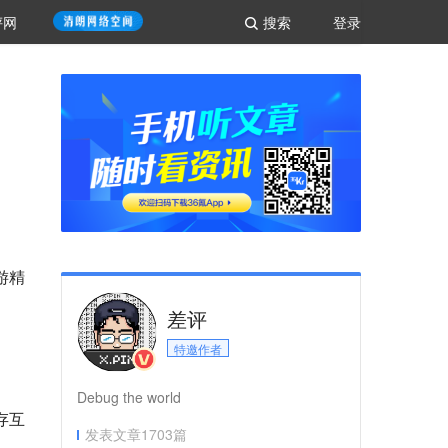
评网
搜索
登录
游精
差评
特邀作者
Debug the world
存互
发表文章
1703
篇