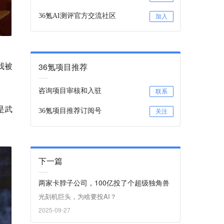
36氪AI测评官方交流社区
加入
我被
36氪项目推荐
咨询项目审核和入驻
联系
是武
36氪项目推荐订阅号
关注
下一篇
两家卡脖子公司，100亿投了个超级独角兽
光刻机巨头，为啥要投AI？
2025-09-27