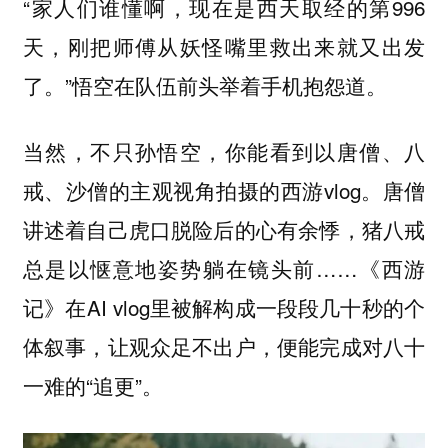
“家人们谁懂啊，现在是西天取经的第996
天，刚把师傅从妖怪嘴里救出来就又出发
了。”悟空在队伍前头举着手机抱怨道。
当然，不只孙悟空，你能看到以唐僧、八
戒、沙僧的主观视角拍摄的西游vlog。唐僧
讲述着自己虎口脱险后的心有余悸，猪八戒
总是以惬意地姿势躺在镜头前……《西游
记》在AI vlog里被解构成一段段几十秒的个
体叙事，让观众足不出户，便能完成对八十
一难的“追更”。