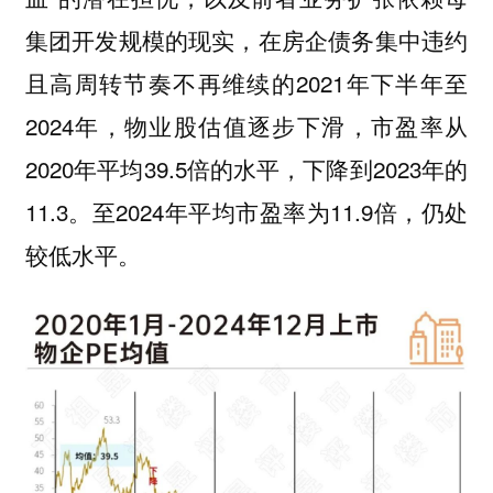
集团开发规模的现实，在房企债务集中违约
且高周转节奏不再维续的2021年下半年至
2024年，物业股估值逐步下滑，市盈率从
2020年平均39.5倍的水平，下降到2023年的
11.3。至2024年平均市盈率为11.9倍，仍处
较低水平。