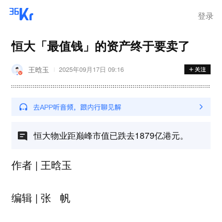
离岗
登录
恒大「最值钱」的资产终于要卖了
王晗玉
2025年09月17日 09:16
恒大物业距巅峰市值已跌去1879亿港元。
作者 | 王晗玉
编辑 | 张 帆