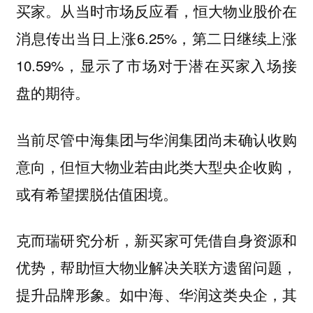
买家。从当时市场反应看，恒大物业股价在
消息传出当日上涨6.25%，第二日继续上涨
10.59%，显示了市场对于潜在买家入场接
盘的期待。
当前尽管中海集团与华润集团尚未确认收购
意向，但恒大物业若由此类大型央企收购，
或有希望摆脱估值困境。
克而瑞研究分析，新买家可凭借自身资源和
优势，帮助恒大物业解决关联方遗留问题，
提升品牌形象。如中海、华润这类央企，其