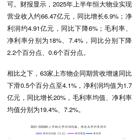
可。财报显示，2025年上半年恒大物业实现
营业收入约66.47亿元，同比增长6.9%；净
利润约4.91亿元，同比下降6%；毛利率、
净利率分别为18%、7.4%，同比分别下降
2.2个百分点、0.6个百分点。
相比之下，63家上市物企同期营收增速同比
下滑0.5个百分点至4.1%，净利润均值为1.7
亿元，同比增长20%，毛利率均值、净利率
均值分别为19.4%、7.2%。