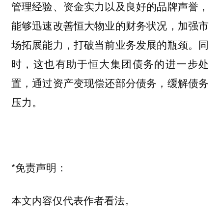
管理经验、资金实力以及良好的品牌声誉，
能够迅速改善恒大物业的财务状况，加强市
场拓展能力，打破当前业务发展的瓶颈。同
时，这也有助于恒大集团债务的进一步处
置，通过资产变现偿还部分债务，缓解债务
压力。
*免责声明：
本文内容仅代表作者看法。