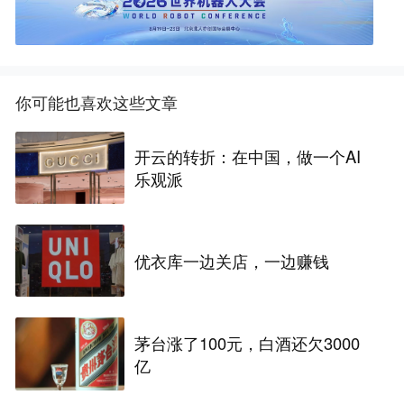
你可能也喜欢这些文章
开云的转折：在中国，做一个AI
乐观派
优衣库一边关店，一边赚钱
茅台涨了100元，白酒还欠3000
亿