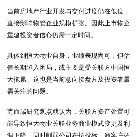
当前房地产行业开发与交付进度仍在低位，
直接影响物管企业规模扩张。
因此上市物企
重建投资者信心仍需一定时间。
具体到恒大物业自身，业绩表现尚可，但估
值长期陷入困局，或主要是受关联方中国恒
大拖累。这也是当前意向接盘方及投资者最
需关注的问题。
克而瑞研究观点就认为，关联方资产处置可
能导致恒大物业关联业务商业模式变更及利
润下降，
同时削弱公司在招投标、新客户拓