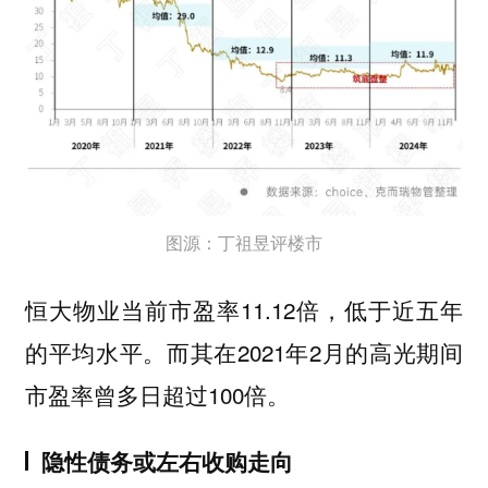
图源：丁祖昱评楼市
恒大物业当前市盈率11.12倍，低于近五年
的平均水平。而其在2021年2月的高光期间
市盈率曾多日超过100倍。
隐性债务或左右收购走向