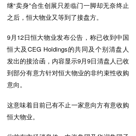
继“卖身”合生创展只差临门一脚却无奈终止
之后，恒大物业又等到了接盘方。
9月12日恒大物业发布公告，称已收到中国
恒大及CEG Holdings的共同及个别清盘人
发出的接洽函，内容显示9月9日清盘人已收
到部分有意方针对恒大物业的非约束性收购
意向。
这意味着目前已有不止一家意向方有意收购
恒大物业。