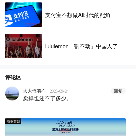
支付宝不想做AI时代的配角
lululemon「割不动」中国人了
评论区
·
回复
大大怪将军
2025-09-24
卖掉也还不了多少。
商业策划