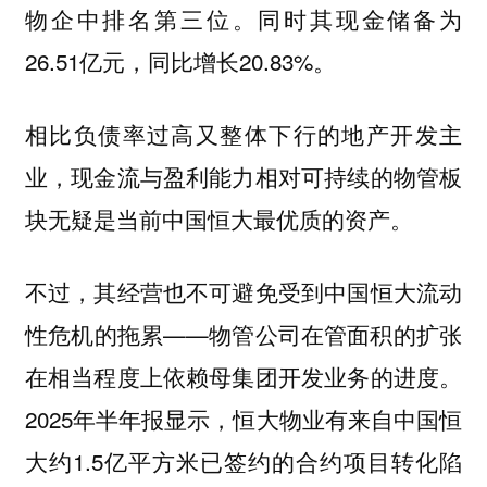
同时其现金储备为
物企中排名第三位。
26.51亿元，同比增长20.83%。
相比负债率过高又整体下行的地产开发主
业，现金流与盈利能力相对可持续的物管板
块无疑是当前中国恒大最优质的资产。
不过，其经营也不可避免受到中国恒大流动
性危机的拖累——物管公司在管面积的扩张
在相当程度上依赖母集团开发业务的进度。
2025年半年报显示，恒大物业有来自中国恒
大约1.5亿平方米已签约的合约项目转化陷