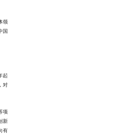
能体领
为中国
年起
，对
 等项
的创新
向有