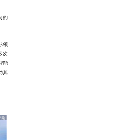
向的
球领
多次
智能
动其
专题