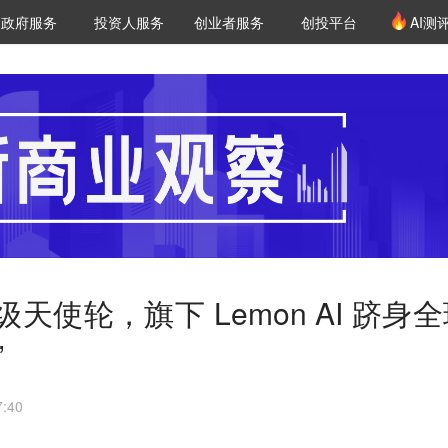
创投发布
项目推荐
核心服务
LP源计划
政府服务
投资人服务
创业者服务
创投平台
AI测
36氪Pro
VClub
VClub投资机构库
创投氪堂
城市之窗
投资机构职位推介
企业入驻
投资人认证
天使轮，旗下 Lemon AI 跻身
”
:40