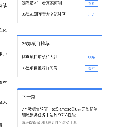
选靠谱AI，看真实评测
查看
持续
36氪AI测评官方交流社区
加入
工程化
36氪项目推荐
用户
咨询项目审核和入驻
联系
36氪项目推荐订阅号
关注
本降至
下一篇
巨人
7个数据集验证：scSiameseClu在无监督单
细胞聚类任务中达到SOTA性能
真正能保留细胞差异性的聚类工具
留，