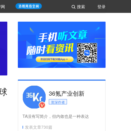
评网
搜索
登录
全球
36氪产业创新
资深作者
TA没有写简介，但内敛也是一种表达
发表文章
730
篇