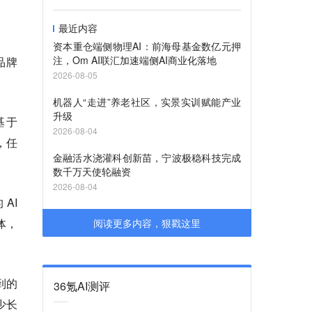
最近内容
资本重仓端侧物理AI：前海母基金数亿元押
注，Om AI联汇加速端侧AI商业化落地
品牌
2026-08-05
机器人“走进”养老社区，实景实训赋能产业
升级
基于
2026-08-04
，任
金融活水浇灌科创新苗，宁波极稳科技完成
。
数千万天使轮融资
2026-08-04
 AI
体，
阅读更多内容，狠戳这里
到的
36氪AI测评
少长