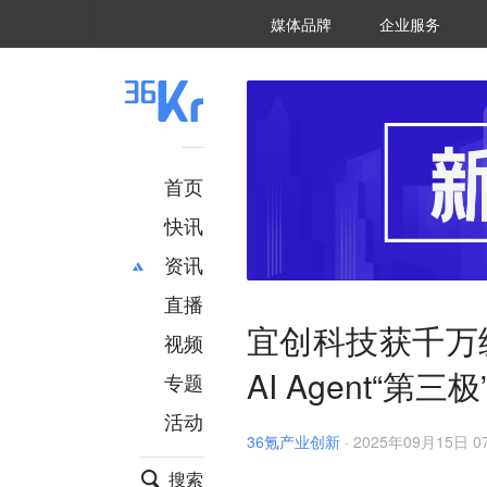
36氪Auto
数字时氪
企业号
未来消费
智能涌现
未来城市
启动Power on
媒体品牌
企业服务
企服点评
36氪出海
36氪研究院
潮生TIDE
36氪企服点评
36Kr研究院
36氪财经
职场bonus
36碳
后浪研究所
36Kr创新咨询
暗涌Waves
硬氪
氪睿研究院
首页
快讯
资讯
直播
最新
推荐
宜创科技获千万级
创投
财经
视频
汽车
AI
AI Agent“第三极
专题
科技
项目推荐
活动
专精特新
安徽
36氪产业创新
·
2025年09月15日 07
搜索