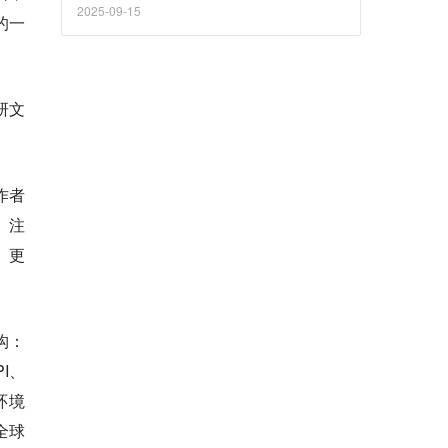
2025-09-15
的一
研文
作者
、注
、更
架构：
PI、
环境
全球