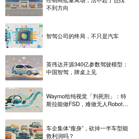
不到方向
智驾公司的终局，不只是汽车
英伟达开源340亿参数驾驶模型：
中国智驾，牌桌上见
Waymo给纯视觉「判死刑」：特
斯拉能做FSD，难做无人Robota
xi
车企集体“瘦身”，砍掉一半车型能
救利润吗？